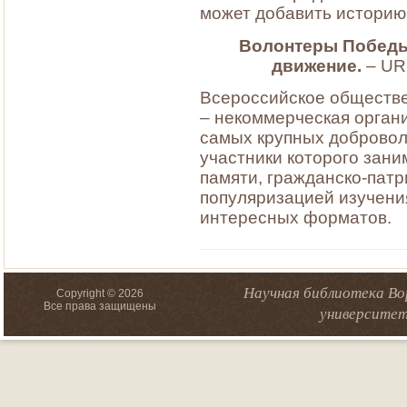
может добавить историю 
Волонтеры Победы
движение.
– UR
Всероссийское обществ
– некоммерческая органи
самых крупных добровол
участники которого зан
памяти, гражданско-пат
популяризацией изучени
интересных форматов.
Научная библиотека Во
Copyright © 2026
Все права защищены
университет