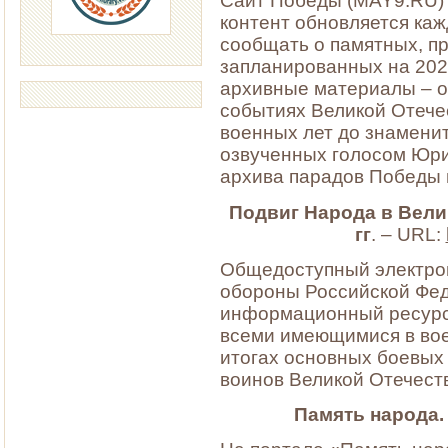
Сайт Победы (MAY9.RU) 
контент обновляется каж
сообщать о памятных, п
запланированных на 202
архивные материалы – о
событиях Великой Отече
военных лет до знамени
озвученных голосом Юри
архива парадов Победы 
Подвиг Народа в Вели
гг
. – URL:
Общедоступный электро
обороны Российской Фед
информационный ресурс
всеми имеющимися в вое
итогах основных боевых 
воинов Великой Отечест
Память народа.