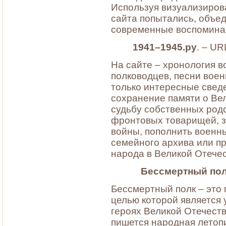
Используя визуализиров
сайта попытались, объе
современные воспоминан
1941–1945.ру
. – UR
На сайте – хронология 
полководцев, песни воен
только интересные сведе
сохранение памяти о Ве
судьбу собственных род
фронтовых товарищей, з
войны, пополнить военн
семейного архива или пр
народа в Великой Отече
Бессмертный пол
Бессмертный полк – это
целью которой является 
героях Великой Отечеств
пишется народная летопи