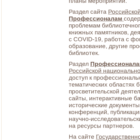
планы мероприятий.
Раздел сайта
Российско
Профессионалам
соде
проблемам библиотечног
книжных памятников, де
с COVID-19, работа с ф
образование, другие про
библиотек.
Раздел
Профессионалам
Российской национально
доступ к профессиональ
тематических областях 
просветительской деятел
сайты, интерактивные ба
исторические документы
конференций, публикаци
научно-исследовательски
на ресурсы партнеров.
На сайте
Государственн