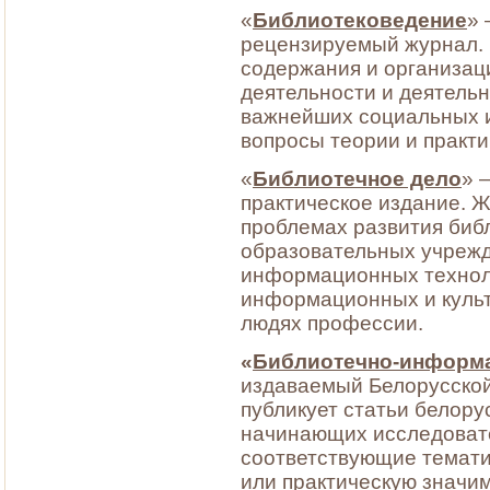
«
Библиотековедение
» 
рецензируемый журнал.
содержания и организа
деятельности и деятельн
важнейших социальных и
вопросы теории и практи
«
Библиотечное дело
» 
практическое издание. Ж
проблемах развития би
образовательных учрежд
информационных техноло
информационных и культу
людях профессии.
«
Библиотечно-информ
издаваемый Белорусской
публикует статьи белору
начинающих исследовате
соответствующие темати
или практическую значи