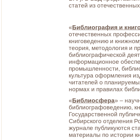
статей из отечественных
«
Библиография и книг
отечественных професс
книговедению и книжном
теория, методология и 
библиографической деят
информационное обеспеч
промышленности, библиот
культура оформления из
читателей о планируемы
нормах и правилах библ
«
Библиосфера
» – науч
библиографоведению, кн
Государственной публич
Сибирского отделения Ро
журнале публикуются ста
материалы по истории к