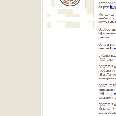
Каталоги п
форме
htt
Методика 
учебно-м
сотрудника
Особое вн
оформлени
работах.
Основные п
списке
При
Библиогра
ГОСТами:
ГОСТ Р 7.0
требования
https://all
электронн
ГОСТ 7.80
состав
URL:
http:
электронн
ГОСТ Р 7.0
Москва : С
(дата обра