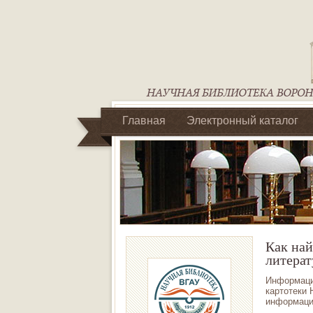
Главная
Электронный каталог
Библиотеки регионального отделен
Как на
литера
Информаци
картотеки 
информацио