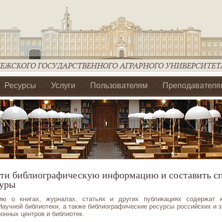
Ресурсы
Услуги
Пользователям
Преподавателя
ия Ассоциации Агрообразование по ЦФО
йти библиографическую информацию и составить с
туры
ю о книгах, журналах, статьях и других публикациях содержат к
Научной библиотеки, а также библиографические ресурсы российских и 
нных центров и библиотек.