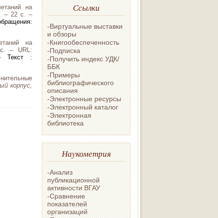
Ссылки
четаний на
 – 22 с. –
обращения:
-Виртуальные выставки
и обзоры
-Книгообеспеченность
етаний на
с. – URL:
-Подписка
– Текст :
-Получить индекс УДК/
ББК
-Примеры
нительные
библиографического
ый корпус,
описания
-Электронные ресурсы
-Электронный каталог
-Электронная
библиотека
Наукометрия
-Анализ
публикационной
активности ВГАУ
-Сравнение
показателей
организаций