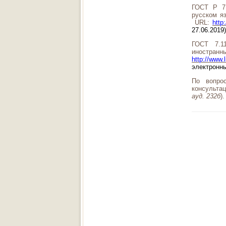
ГОСТ Р 7.
русском я
URL:
http
27.06.2019)
ГОСТ 7.1
иностранн
http://www.
электронн
По вопро
консульта
ауд. 232б
).