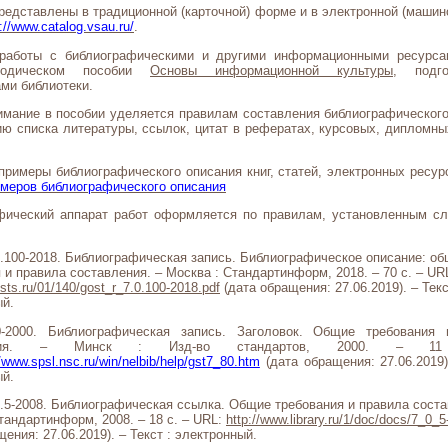
редставлены в традиционной (карточной) форме и в электронной (машин
p://www.catalog.vsau.ru/
.
работы с библиографическими и другими информационными ресурса
етодическом пособии
Основы информационной культуры
, подго
ми библиотеки.
имание в пособии уделяется правилам составления библиографического
ю списка литературы, ссылок, цитат в рефератах, курсовых, дипломны
римеры библиографического описания книг, статей, электронных ресур
меров библиографического описания
фический аппарат работ оформляется по правилам, установленным 
.100-2018. Библиографическая запись. Библиографическое описание: о
 и правила составления. – Москва : Стандартинформ, 2018. – 70 с. – UR
gosts.ru/01/140/gost_r_7.0.100-2018.pdf
(дата обращения: 27.06.2019). – Текс
ый.
-2000. Библиографическая запись. Заголовок. Общие требования 
ления. – Минск : Изд-во стандартов, 2000. – 
//www.spsl.nsc.ru/win/nelbib/help/gst7_80.htm
(дата обращения: 27.06.2019)
ый.
.5-2008. Библиографическая ссылка. Общие требования и правила соста
тандартинформ, 2008. – 18 с. – URL:
http://www.library.ru/1/doc/docs/7_0_5
щения: 27.06.2019). – Текст : электронный.