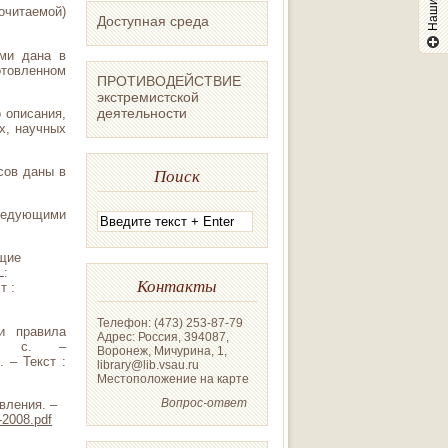
очитаемой)
Доступная среда
ми дана в
товленном
ПРОТИВОДЕЙСТВИЕ
экстремистской
деятельности
 описания,
х, научных
сов даны в
Поиск
следующими
бщие
L:
Контакты
т :
Телефон: (473) 253-87-79
и правила
Адрес: Россия, 394087,
11 с. –
Воронеж, Мичурина, 1,
. – Текст :
library@lib.vsau.ru
Местоположение на карте
Вопрос-ответ
вления. –
-2008.pdf