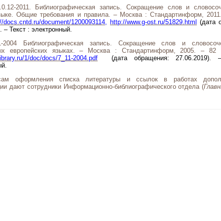
0.12-2011. Библиографическая запись. Сокращение слов и словосо
зыке. Общие требования и правила. – Москва : Стандартинформ, 2011.
://docs.cntd.ru/document/1200093114
,
http://www.g-ost.ru/51829.html
(дата 
. – Текст : электронный.
1-2004 Библиографическая запись. Сокращение слов и словосоч
ых европейских языках. – Москва : Стандартинформ, 2005. – 82 
library.ru/1/doc/docs/7_11-2004.pdf
(дата обращения: 27.06.2019). 
ый.
сам оформления списка литературы и ссылок в работах допол
ции дают сотрудники Информационно-библиографического отдела (
Главн