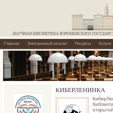
Главная
Электронный каталог
Ресурсы
Услуги
Библиотеки регионального отделения Ассоциации Агроо
КИБЕРЛЕНИНКА
КиберЛе
библио
открыто