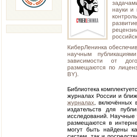
задачам
науки и
контро
развити
реценз
российск
КиберЛенинка обеспечив
научным публикациям
зависимости от дого
размещаются по лицензи
BY).
Библиотека комплектует
журналах России и ближ
журналах
, включённых 
издательств для публи
исследований. Научные 
размещаются в интерне
могут быть найдены к
систем, так и посредст