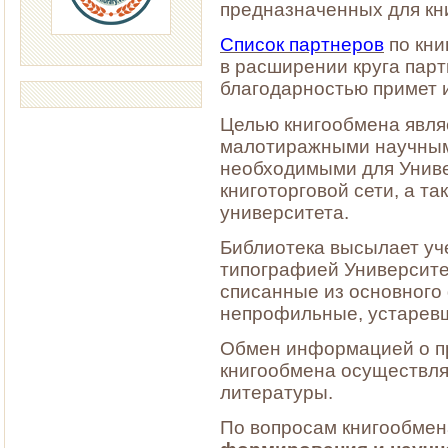
предназначенных для кн
Список партнеров
по кни
в расширении круга парт
благодарностью примет 
Целью книгообмена явля
малотиражными научным
необходимыми для Униве
книготорговой сети, а т
университета.
Библиотека высылает уч
типографией Университета
списанные из основного
непрофильные, устарев
Обмен информацией о п
книгообмена осуществля
литературы.
По вопросам книгообме