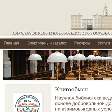
Главная
Электронный каталог
Ресурсы
Услуги
Библиотеки регионального отделения Ассоциации Агроо
Книгообмен
Научная библиотека вед
основе добровольной до
на взаимовыгодных усл