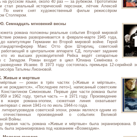
ь на русском языке, около 40 раз — за рубежом. Прототипом
ги стал реальный исторический персонаж, лётчик Алексей
. По книге снят художественный фильм режиссёром
ом Столпером.
Ю. Семнадцать мгновений весны
сюжета романа положены реальные события Второй мировой
йствие романа разворачивается в феврале-марте 1945 года,
 до капитуляции Германии во Второй мировой войне. Герой
штандартенфюрер Макс Отто фон Штирлиц, советский
, работающий в центральном аппарате СД, получает задание
 кто из высших руководителей Рейха ведёт сепаратные
ры с Западом. Роман входит в цикл Юлиана Семёнова о
 разведчике Исаеве. В 1973 году состоялась премьера 12-серийной э
жиссёра Татьяны Лиозновой.
К. Живые и мертвые
мёртвые — роман в трёх частях («Живые и мёртвые»,
и не рождаются», «Последнее лето»), написанный советским
 Константином Симоновым. Первые две части романа были
959 и 1962 году, третья часть — в 1971 году. Произведение
 в жанре романа-эпопеи, сюжетная линия охватывает
интервал с июня 1941-го по июль 1944-го года.
 литературоведов советской эпохи, роман являлся одним из
 отечественных произведений о событиях Великой
нной Войны.
ду первая часть романа «Живые и мёртвые» была экранизирована. В
ть была экранизирована под названием «Возмездие».
. Молодая гвардия