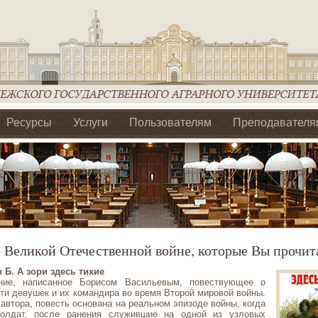
Ресурсы
Услуги
Пользователям
Преподавателя
ия Ассоциации Агрообразование по ЦФО
 Великой Отечественной войне, которые Вы прочит
 Б. А зори здесь тихие
ние, написанное Борисом Васильевым, повествующее о
ти девушек и их командира во время Второй мировой войны.
автора, повесть основана на реальном эпизоде войны, когда
олдат, после ранения служившие на одной из узловых