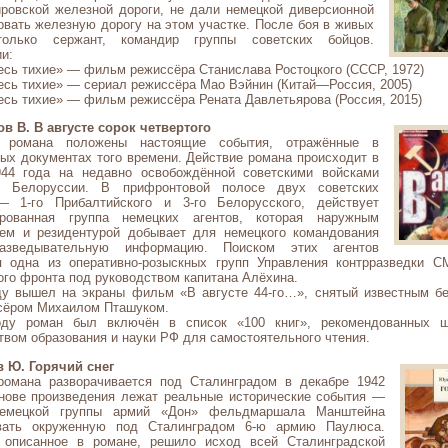
ировской железной дороги, не дали немецкой диверсионной
рвать железную дорогу на этом участке. После боя в живых
только сержант, командир группы советских бойцов.
и:
есь тихие» — фильм режиссёра Станислава Ростоцкого (СССР, 1972)
есь тихие» — сериал режиссёра Мао Вэйнин (Китай—Россия, 2005)
есь тихие» — фильм режиссёра Рената Давлетьярова (Россия, 2015)
в В. В августе сорок четвертого
 романа положены настоящие события, отражённые в
ых документах того времени. Действие романа происходит в
944 года на недавно освобождённой советскими войсками
ии Белоруссии. В прифронтовой полосе двух советских
 1-го Прибалтийского и 3-го Белорусского, действует
ированная группа немецких агентов, которая наружным
ем и резидентурой добывает для немецкого командования
азведывательную информацию. Поиском этих агентов
я одна из оперативно-розыскных групп Управления контрразведки 
го фронта под руководством капитана Алёхина.
ду вышел на экраны фильм «В августе 44-го…», снятый известным б
сёром Михаилом Пташуком.
оду роман был включён в список «100 книг», рекомендованных ш
вом образования и науки РФ для самостоятельного чтения.
 Ю. Горячий снег
романа разворачивается под Сталинградом в декабре 1942
снове произведения лежат реальные исторические события —
немецкой группы армий «Дон» фельдмаршала Манштейна
вать окруженную под Сталинградом 6-ю армию Паулюса.
 описанное в романе, решило исход всей Сталинградской