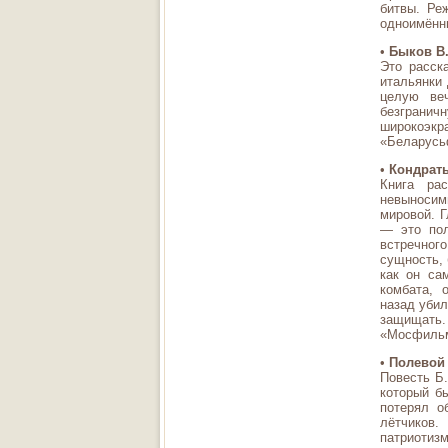
битвы. Ре
одноимённ
•
Быков В.
Это расск
итальянки 
целую ве
безгранич
широкоэк
«Беларусь
•
Кондрать
Книга ра
невыносим
мировой. 
— это пол
встречного
сущность, 
как он са
комбата, 
назад убил
защищать. 
«Мосфильм
•
Полевой 
Повесть Б.
который б
потерял о
лётчиков
патриотиз