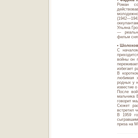
Роман со
действова
молодежно
(1942—19
оккупанта
Ульяна Гр
— реальн
фильм сня
•
Шолохов
С начало
приходитс
войны он 
пережива
избегает р
В коротко
любимая ж
родных у 
известие о
После вой
мальчика 
говорит ма
Сюжет рас
встретил ч
В 1959 го
сыгравшим
приза на М