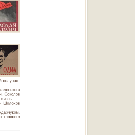
й получает
маленького
и. Соколов
 жизнь.
е Шолохов
дарчуком,
н главного