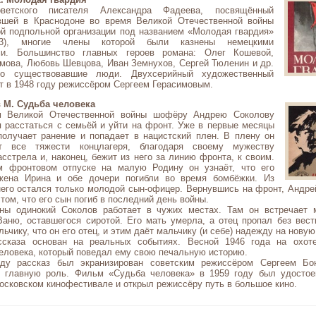
ветского писателя Александра Фадеева, посвящённый
вшей в Краснодоне во время Великой Отечественной войны
й подпольной организации под названием «Молодая гвардия»
43), многие члены которой были казнены немецкими
ми. Большинство главных героев романа: Олег Кошевой,
омова, Любовь Шевцова, Иван Земнухов, Сергей Тюленин и др.
о существовавшие люди. Двухсерийный художественный
т в 1948 году режиссёром Сергеем Герасимовым.
 М. Судьба человека
м Великой Отечественной войны шофёру Андрею Соколову
я расстаться с семьёй и уйти на фронт. Уже в первые месяцы
получает ранение и попадает в нацистский плен. В плену он
ет все тяжести концлагеря, благодаря своему мужеству
асстрела и, наконец, бежит из него за линию фронта, к своим.
м фронтовом отпуске на малую Родину он узнаёт, что его
ена Ирина и обе дочери погибли во время бомбёжки. Из
него остался только молодой сын-офицер. Вернувшись на фронт, Андре
 том, что его сын погиб в последний день войны.
ны одинокий Соколов работает в чужих местах. Там он встречает 
Ваню, оставшегося сиротой. Его мать умерла, а отец пропал без вест
льчику, что он его отец, и этим даёт мальчику (и себе) надежду на новую
сказа основан на реальных событиях. Весной 1946 года на охот
еловека, который поведал ему свою печальную историю.
ду рассказ был экранизирован советским режиссёром Сергеем Бон
 главную роль. Фильм «Судьба человека» в 1959 году был удостое
осковском кинофестивале и открыл режиссёру путь в большое кино.