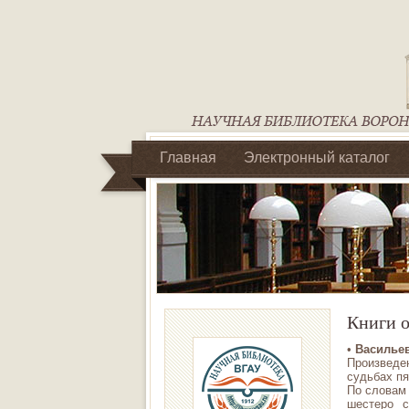
Главная
Электронный каталог
Библиотеки регионального отделен
Книги о
•
Васильев
Произведе
судьбах пя
По словам 
шестеро с