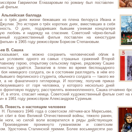
жиссёром Гавриилом Егиазаровым по роману был поставлен
ый фильм.
 Альпийская баллада
аз о трёх днях жизни бежавших из плена белоруса Ивана и
Джулии. Это история о трёх коротких днях, вместивших в себя
чность. О днях, подаривших бывшим узникам концлагеря
ную любовь и надежду на спасение. Советский чёрно-белый
ранный художественный фильм поставлен на киностудии
фильм» в 1965 году режиссёром Борисом Степановым.
ев В. Сашка
ссказывает, как можно сохранить человеческий облик в
ых условиях одного из самых страшных сражений Второй
Главному герою, открытому сельскому парню, рядовому Сашке
ностью удаётся. Захватив в плен во время беспощадного
 боя немецкого солдата, он в состоянии разглядеть в нём его
бывшего берлинского студента, обычного солдата — такого же
м, а не фанатичного гитлеровца. И поэтому, получив приказ
обезумевшего от горя человека, у которого несколько дней
о фронтовую подругу, расстрелять военнопленного, Сашка отчаянно бро
И, в итоге, спасает немца. Советский художественный фильм снят на 
» в 1981 году режиссёром Александром Суриным.
Б. Повесть о настоящем человеке
 Н. Полевого 1946 года о советском лётчике-асе Мересьеве,
ыл сбит в бою Великой Отечественной войны, тяжело ранен,
бе ноги, но силой воли возвратился в ряды действующих
. Произведение проникнуто гуманизмом и советским
мом. Удостоена Сталинской премии. Более восьмидесяти раз