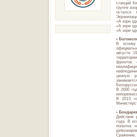
станций К
группе взо
остался 
Экранизаци
«А зори зд
«А зори зд
«А зори зд
•
Богомоло
В основу
официальн
августе 1
территор
фронтов —
квалифиц
наблюдени
ценную р
занимаетс
Белорусско
В 2000 го
кинорежис
В 2013 г
Министерст
•
Бондарев
Действие 
года. В о
попытка 
деблокиро
Сражение,