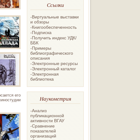
Ссылки
-Виртуальные выставки
и обзоры
-Книгообеспеченность
-Подписка
-Получить индекс УДК/
ББК
-Примеры
библиографического
описания
-Электронные ресурсы
-Электронный каталог
-Электронная
библиотека
сается его
Наукометрия
киностудии
-Анализ
публикационной
активности ВГАУ
-Сравнение
показателей
организаций