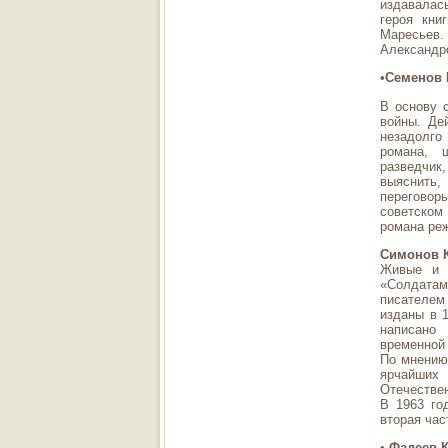
издавалас
героя кни
Маресьев
Александр
•
Семенов 
В основу 
войны. Де
незадолго
романа, 
разведчик
выяснить,
перегово
советском
романа ре
Симонов 
Живые и 
«Солдатам
писателем
изданы в 1
написано
временной 
По мнению
ярчайших
Отечестве
В 1963 го
вторая час
•
Фадеев К