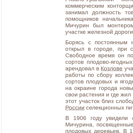
коммерческим конторщи
занимал должность тов
помощников начальника
Мичурин был монтером
участке железной дорог
Борясь с постоянным н
открыл в городе, при 
Свободное время он п
сортов плодово-ягодных
арендовал в
Козлове
уча
работы по сбору колле
сортов плодовых и ягод
на окраине города новый
свои растения и где жил
этот участок близ слоб
России
селекционных пи
В 1906 году увидели 
Мичурина, посвященные
плодовых деревьев. В 1