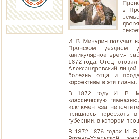
Пронс
в
Пр
семь
двор
секре
И. В. Мичурин получил н
Пронском уездном у
каникулярное время ра
1872 года. Отец готовил
Александровский лицей
болезнь отца и прод
коррективы в эти планы.
В 1872 году И. В. М
классическую гимназию
исключен «за непочтите
пришлось переехать 
губернии, в котором про
В 1872-1876 годах И. 
Рязано-Уральской ж