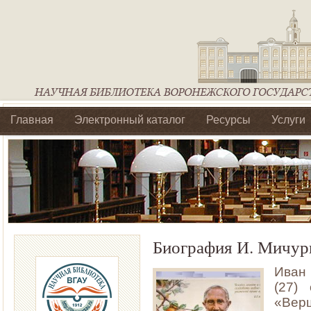
Главная
Электронный каталог
Ресурсы
Услуги
Библиотеки регионального отделения Ассоциации Агроо
Биография И. Мичур
Иван
(27)
«Вер