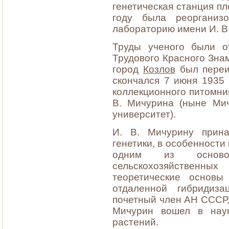
генетическая станция пл
году была реорганиз
лабораторию имени И. В
Труды ученого были 
Трудового Красного Знам
город
Козлов
был пере
скончался 7 июня 1935
коллекционного питомни
В. Мичурина (ныне Мич
университет).
И. В. Мичурину прин
генетики, в особенности
одним из основоп
сельскохозяйственны
теоретические основы
отдаленной гибридиза
почетный член АН СССР,
Мичурин вошел в нау
растений.