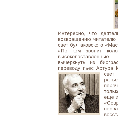
Интересно, что деятел
возвращению читателю 
свет булгаковского «Ма
«По ком звонит коло
высокопоставленные
вычеркнуть из биогра
переводу пьес Артура 
свет
рать
переч
тольк
еще и
«Сов
перв
восст