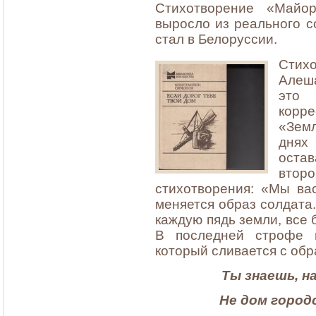
Стихотворение «Майо
выросло из реального с
стал в Белоруссии.
Стих
Алеш
это 
корре
«Земл
днях
оста
втор
стихотворения: «Мы ва
меняется образ солдата
каждую пядь земли, все
В последней строфе 
который сливается с об
Ты знаешь, н
Не дом городс