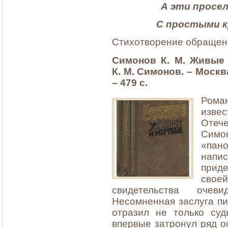
А эти просел
С простыми к
Стихотворение обращено
Симонов К. М. Живые 
К. М. Симонов. – Москв
– 479 с.
Роман
изве
Отеч
Сим
«пан
нап
прид
свое
свидетельства очев
Несомненная заслуга пис
отразил не только су
впервые затронул ряд о