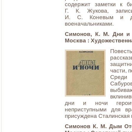
содержит заметки к б
Г. К. Жукова, запи
И. С. Коневым и д
военачальниками.
Симонов, К. М. Дни и 
Москва : Художественна
Повес
рассказ
защитн
части, 
Среди 
Сабуро
выбив
вклини
дни и ночи героич
неприступными для в
присуждена Сталинская п
Симонов К. М. Дым Оте