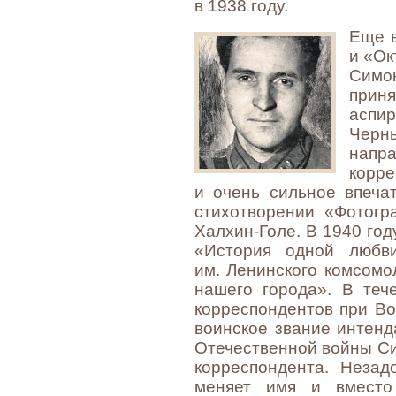
в 1938 году.
Еще в
и «Ок
Симон
приня
аспи
Черн
нап
корре
и очень сильное впеча
стихотворении «Фотогр
Халхин-Голе. В 1940 го
«История одной любв
им. Ленинского комсомо
нашего города». В теч
корреспондентов при Во
воинское звание интенд
Отечественной войны Си
корреспондента. Незад
меняет имя и вместо