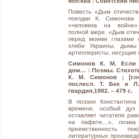
Москва : Советский писа
Повесть «Дым отечеств
поездки К. Симонова 
«человека на войн
полной мере. «Дым отеч
перед моими глазами 
хляби Украины, дымы 
артиллеристы, несущие 
Симонов К. М. Если 
дом… : Поэмы. Стихотв
К. М. Симонов ; [со
послесл. Т.
Бек и Л.
гвардия,1982. – 479 с.
В поэзии Константина
времени, особый дух
оставляет читателя ра
на лафете…», поэма 
преемственность по
литературных произведе