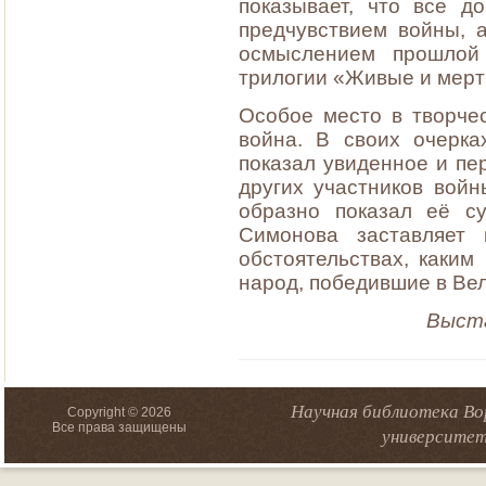
показывает, что все д
предчувствием войны, 
осмыслением прошлой
трилогии «Живые и мерт
Особое место в творче
война. B своих очерка
показал увиденное и пе
других участников войн
образно показал её су
Симонова заставляет 
обстоятельствах, каки
народ, победившие в Ве
Выста
Научная библиотека Во
Copyright © 2026
Все права защищены
университет