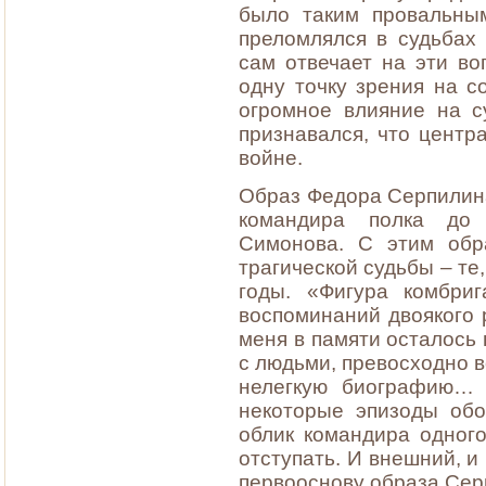
было таким провальным
преломлялся в судьбах
сам отвечает на эти во
одну точку зрения на с
огромное влияние на 
признавался, что центр
войне.
Образ Федора Серпилина
командира полка до 
Симонова. С этим обр
трагической судьбы – те
годы. «Фигура комбри
воспоминаний двоякого р
меня в памяти осталось 
с людьми, превосходно
нелегкую биографию… 
некоторые эпизоды об
облик командира одног
отступать. И внешний, и
первооснову образа Сер