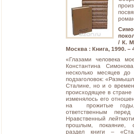
произ
посв
роман
Симо
поко
/ К. 
Москва : Книга, 1990. – 
«Глазами человека мо
Константина Симонов
несколько месяцев до
подзаголовок: «Размышле
Сталине, но и о времен
происходящее в стране в
изменялось его отношен
на
прожитые годы
ответственным перед
Нравственный лейтмоти
прошлым, покаяние, 
раздел книги – «Ст