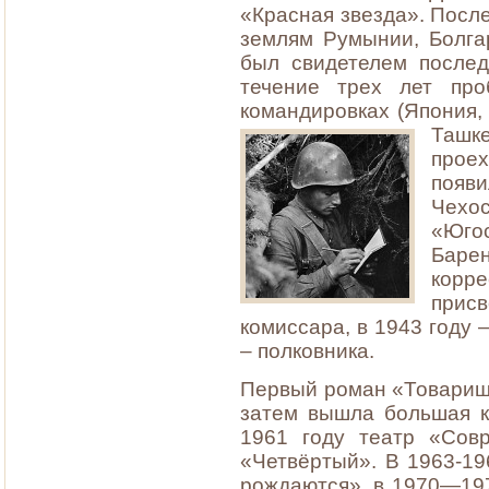
«Красная звезда». Посл
землям Румынии, Болга
был свидетелем послед
течение трех лет пр
командировках (Япония, 
Ташк
проех
появи
Чехо
«Юго
Баре
корр
прис
комиссара, в 1943 году 
– полковника.
Первый роман «Товарищи
затем вышла большая к
1961 году театр «Сов
«Четвёртый». В 1963-1
рождаются», в 1970—19