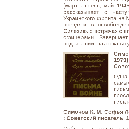
(март, апрель, май 194
рассказывает о насту
Украинского фронта на 
поездках в освобожде
Силезию, о встречах с 
офицерами. Завершает
подписании акта о капи
Симо
1979
Совет
Одна 
самы
пис
прос
писат
Симонов К. М. Софья Л
: Советский писатель, 19
События, которым пос