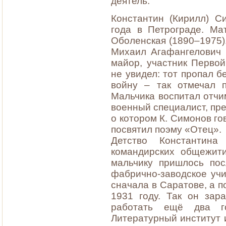
деятель.
Константин (Кирилл) С
года в Петрограде. Ма
Оболенская (1890–1975)
Михаил Агафангелович 
майор, участник Перво
не увидел: тот пропал 
войну – так отмечал 
Мальчика воспитал отчи
военный специалист, пре
о котором К. Симонов го
посвятил поэму «Отец».
Детство Константин
командирских общежити
мальчику пришлось пос
фабрично-заводское уч
сначала в Саратове, а п
1931 году. Так он зар
работать ещё два г
Литературный институт и