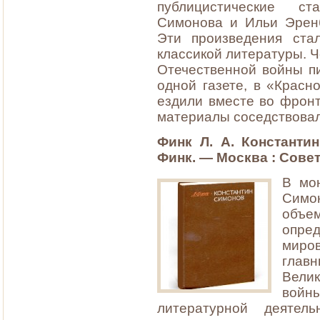
публицистические ст
Симонова и Ильи Эренб
Эти произведения ста
классикой литературы. 
Отечественной войны п
одной газете, в «Красн
ездили вместе во фронт
материалы соседствовал
Финк Л. А. Константин
Финк. — Москва : Советс
В мон
Симо
объе
опред
миров
глав
Велик
вой
литературной деятел