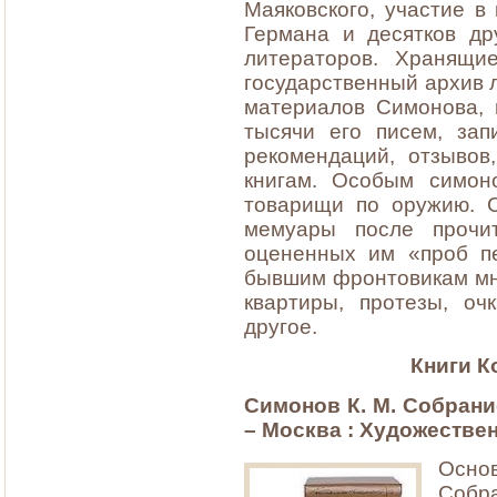
Маяковского, участие в
Германа и десятков др
литераторов. Хранящи
государственный архив л
материалов Симонова, 
тысячи его писем, запи
рекомендаций, отзывов
книгам. Особым симон
товарищи по оружию. 
мемуары после прочи
оцененных им «проб п
бывшим фронтовикам мн
квартиры, протезы, оч
другое.
Книги К
Симонов К. М. Собрание 
– Москва : Художественн
Осно
Соб