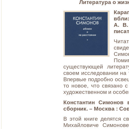
Литература о жиз
Кара
вбли
А. В
писат
Чита
свид
Симо
Поми
существующей литерат
своем исследовании на 
Впервые подробно освещ
то новое, что связано 
художественном и особе
Константин Симонов 
сборник. – Москва : Сов
В этой книге делятся 
Михайловиче Симонове