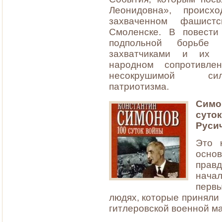
Леонидовна», проис
захваченном фашистс
Смоленске. В повести
подпольной борьбе 
захватчиками и их п
народном сопротивле
несокрушимой си
патриотизма.
Сим
суток
Русич
Это 
осно
прав
начал
перв
людях, которые приняли
гитлеровской военной м