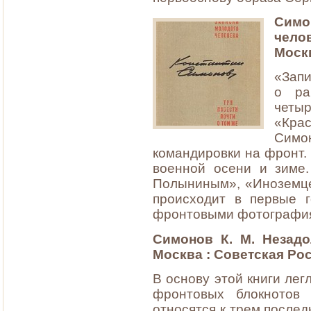
Сим
челов
Москв
«Запи
о ра
четы
«Крас
Симо
командировки на фронт. 
военной осени и зиме.
Полыниным», «Иноземце
происходит в первые 
фронтовыми фотографи
Симонов К. М. Незадо
Москва : Советская Росс
В основу этой книги лег
фронтовых блокнотов 
относятся к трем после