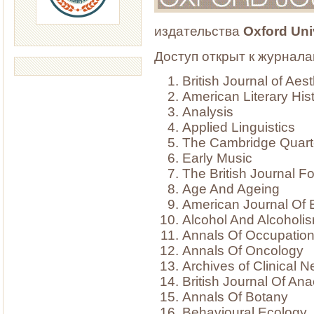
издательства
Oxford Uni
Доступ открыт к журнала
British Journal of Aest
American Literary His
Analysis
Applied Linguistics
The Cambridge Quart
Early Music
The British Journal F
Age And Ageing
American Journal Of 
Alcohol And Alcoholi
Annals Of Occupation
Annals Of Oncology
Archives of Clinical 
British Journal Of An
Annals Of Botany
Behavioural Ecology