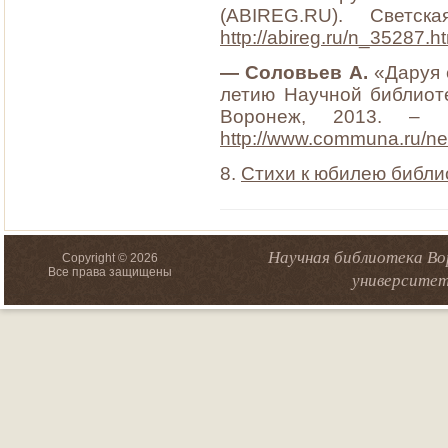
(ABIREG.RU). Светск
http://abireg.ru/n_35287.h
— Соловьев А.
«Даруя 
летию Научной библиоте
Воронеж, 2013. –
http://www.communa.ru/ne
8.
Стихи к юбилею библи
Научная библиотека Во
Copyright © 2026
Все права защищены
университет