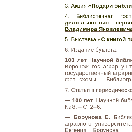
3. Акция
«
Подари библи
4. Библиотечная гос
деятельностью перв
Владимира Яковлевича
5.
Выставка «
С книгой п
6. Издание буклета:
100 лет Научной библ
Воронеж. гос. аграр. ун-
государственный аграрный
фот., схемы .— Библиогр.:
7. Статьи в периодическо
— 100 лет
Научной библи
№ 8. – С. 2–6.
—
Борунова Е.
Библио
аграрного университет
Евгения Борунова /