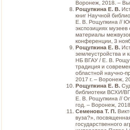
Воронеж, 2018. – Вып
Рощупкина Е. В.
Ист
книг Научной библио
Е. В. Рощупкина // 
экспозициях музеев
материалы межвузов
конференции, 3 нояб.
Рощупкина Е. В.
Ист
землеустройства и к
НБ ВГАУ / Е. В. Рощ
традиция и совреме
областной научно-пр
2017 г. – Воронеж, 2
Рощупкина Е. В.
Суд
библиотеки ВСХИ/ВГА
Е. В. Рощупкина // 
год. – Воронеж, 2018
Семенова Т. П.
Викт
вуза?», посвященна
государственного а