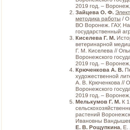
2019 год. – Воронеж,
Зайцева О. Ф.
Элек
методика работы
/ О
ВО Воронеж. ГАУ, На
государственный агр
Киселева Г. М.
Исто
ветеринарной медиц
Г. М. Киселева // О
Воронежского госуда
2019 год. – Воронеж,
Крюченкова А. В.
Пе
художественной лите
А. В. Крюченкова //
Воронежского госуда
2019 год. – Воронеж,
Мелькумов Г. М.
К 1
сельскохозяйственн
растений Воронежск
Ивановны Вандышевой
Е. В. Рощупкина
, Е