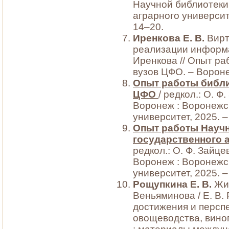
Научной библиотеки
аграрного университе
14–20.
Иренкова Е. В.
Вирт
реализации информа
Иренкова // Опыт р
вузов ЦФО. – Вороне
Опыт работы библи
ЦФО
/ редкол.: О. Ф
Воронеж : Воронежс
университет, 2025. –
Опыт работы Науч
государственного а
редкол.: О. Ф. Зайцев
Воронеж : Воронежс
университет, 2025. –
Рощупкина Е.
В.
Жиз
Веньяминова / Е. В.
достижения и персп
овощеводства, вино