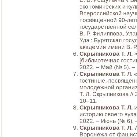
экономических и ку
Всероссийской науч
посвященной 90-лет
государственной се
В. Р. Филиппова, Ула
Удэ : Бурятская гос
академия имени В. Р.
Скрыпникова Т. Л.
[библиотечная гостин
2022. – Май (№ 5). – 
Скрыпникова Т.
Л. 
гостиные, посвящен
молодежной организ
Т. Л. Скрыпникова // 
10–11.
Скрыпникова Т. Л.
историю своего вуза?
2022. – Июнь (№ 6). –
Скрыпникова Т. Л.
Воронежа от фашистс