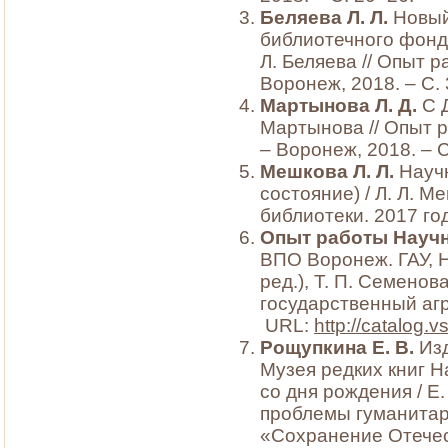
Беляева Л. Л.
Новый
библиотечного фонда
Л. Беляева // Опыт 
Воронеж, 2018. – С.
Мартынова Л. Д.
С Д
Мартынова // Опыт р
– Воронеж, 2018. – С
Мешкова Л. Л.
Научн
состояние) / Л. Л. 
библиотеки. 2017 год
Опыт работы Научн
ВПО Воронеж. ГАУ, На
ред.), Т. П. Семенов
государственный агр
URL:
http://catalog.
Рощупкина Е. В.
Изд
Музея редких книг Н
со дня рождения / Е
проблемы гуманитар
«Сохранение Отечес