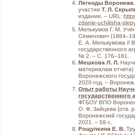
Легенды Воронежа
участии
Т. Л. Скры
издание. – URL:
http
zdanie-uchilisha-slep
Мелькумов Г. М. Уч
Семенович (1884–194
Е. А. Мелькумова //
государственного агр
№ 2. – С. 176–181.
Мешкова Л. Л.
Научн
материалам отчета)
Воронежского госуда
2020 год. – Воронеж,
Опыт работы Науч
государственного а
ФГБОУ ВПО Воронеж. Г
О. Ф. Зайцева (отв. р
Воронежский госуда
2021. – 59 с.
Рощупкина Е. В.
Тру