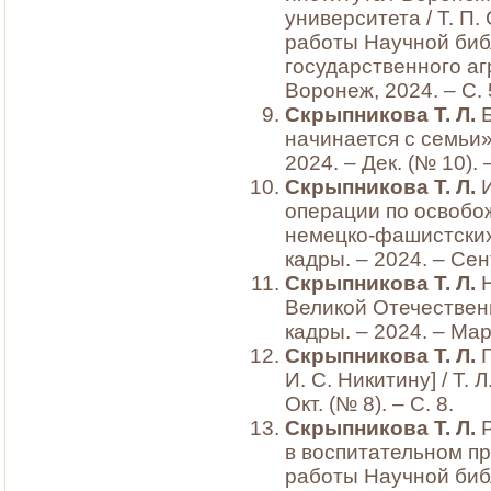
университета / Т. П.
работы Научной биб
государственного аг
Воронеж, 2024. – С.
Скрыпникова Т. Л.
Б
начинается с семьи» 
2024. – Дек. (№ 10). –
Скрыпникова Т. Л.
И
операции по освобо
немецко-фашистских з
кадры. – 2024. – Сент
Скрыпникова Т. Л.
Н
Великой Отечественн
кадры. – 2024. – Март
Скрыпникова Т. Л.
П
И. С. Никитину] / Т. 
Окт. (№ 8). – С. 8.
Скрыпникова Т. Л.
в воспитательном про
работы Научной биб