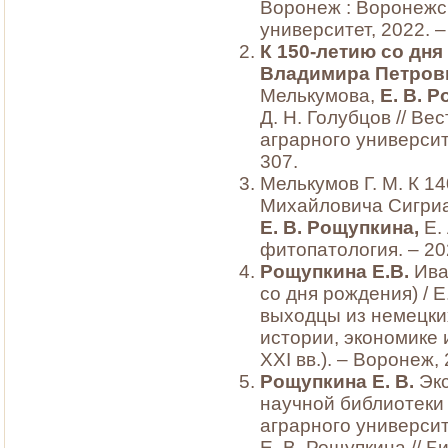
Воронеж : Воронежс
университет, 2022. –
К 150-летию со дн
Владимира Петрови
Мелькумова,
Е. В. 
Д. Н. Голубцов // В
аграрного университе
307.
Мелькумов Г. М. К 1
Михайловича Сигриан
Е. В. Рощупкина,
Е. 
фитопатология. – 202
Рощупкина Е.В.
Ива
со дня рождения) / Е
выходцы из немецки
истории, экономике и
XXI вв.). – Воронеж, 
Рощупкина Е. В.
Экс
научной библиотеки
аграрного университ
Е. В. Рощупкина // Б