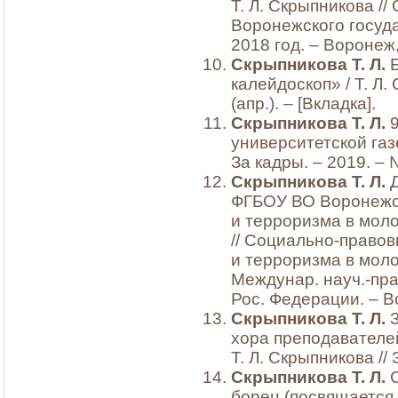
Т. Л. Скрыпникова /
Воронежского госуда
2018 год. – Воронеж,
Скрыпникова Т. Л.
Б
калейдоскоп» / Т. Л.
(апр.). – [Вкладка].
Скрыпникова Т. Л.
университетской газе
За кадры. – 2019. – №
Скрыпникова Т. Л.
ФГБОУ ВО Воронежск
и терроризма в моло
// Социально-право
и терроризма в моло
Междунар. науч.-пра
Рос. Федерации. – В
Скрыпникова Т. Л.
хора преподавателей
Т. Л. Скрыпникова // 
Скрыпникова Т. Л.
С
борец (посвящается