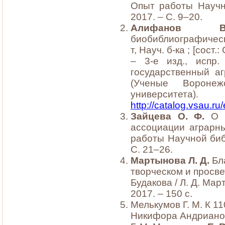
Опыт работы Научно
2017. – С. 9–20.
Алифанов 
биобиблиографически
т, Науч. б-ка ; [сост.
– 3-е изд., испр
государственный аг
(Ученые Воронежc
универс
http://catalog.vsau.r
Зайцева О. Ф.
О в
ассоциации аграрны
работы Научной библ
С. 21–26.
Мартынова Л. Д.
Бл
творческом и просве
Будакова / Л. Д. Мар
2017. – 150 с.
Мелькумов Г. М. К 1
Никифора Андрианов