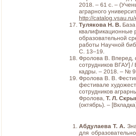
2018. – 61 с. – (Уч
аграрного университ
http://catalog.vsau.r
Тулякова Н. В.
База
квалификационные р
образовательной сре
работы Научной библ
С. 13–19.
Фролова В. Вперед, с
сотрудников ВГАУ] /
кадры. – 2018. – № 9 
Фролова В. В. Фести
фестивале художест
сотрудников аграрны
Фролова,
Т. Л. Скр
(октябрь). – [Вкладка]
Абдулаева Т. А.
Зна
для образовательног