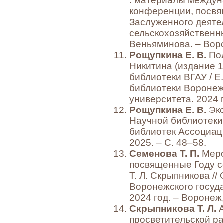
: материалы междун
конференции, посвя
Заслуженного деяте
сельскохозяйственны
Веньяминова. – Воро
Рощупкина Е. В.
Пол
Никитина (издание 1
библиотеки ВГАУ / Е
библиотеки Воронеж
университета. 2024 г
Рощупкина Е. В.
Экс
Научной библиотеки 
библиотек Ассоциац
2025. – С. 48–58.
Семенова Т. П.
Меро
посвященные Году се
Т. Л. Скрыпникова /
Воронежского госуда
2024 год. – Воронеж,
Скрыпникова Т. Л.
А
просветительской ра