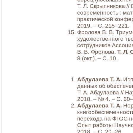
Т. Л. Скрыпникова /
современность : ма
практической конфер
2019. – С. 215–221.
Фролова В. В. Триум
художественного тв
сотрудников Ассоци
В. В. Фролова,
Т. Л.
8 (окт.). – С. 10.
Абдулаева Т. А.
Исп
данных об обеспечен
Т. А. Абдулаева // Н
2018. – № 4. – С. 60
Абдулаева Т. А.
Нор
книгообеспеченности
перехода на ФГОС но
Опыт работы Научной
2018. – С. 20–26.