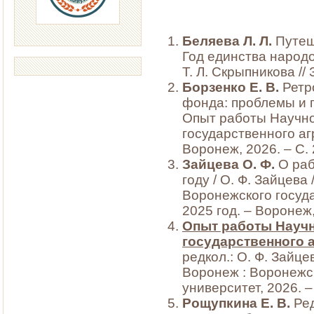
Беляева Л. Л.
Путеш
Год единства народов
Т. Л. Скрыпникова // 
Борзенко Е. В.
Ретр
фонда: проблемы и п
Опыт работы Научно
государственного аг
Воронеж, 2026. – С.
Зайцева О.
Ф.
О раб
году / О. Ф. Зайцев
Воронежского госуда
2025 год. – Воронеж,
Опыт работы Науч
государственного а
редкол.: О. Ф. Зайцев
Воронеж : Воронежс
университет, 2026. –
Рощупкина Е.
В.
Ред