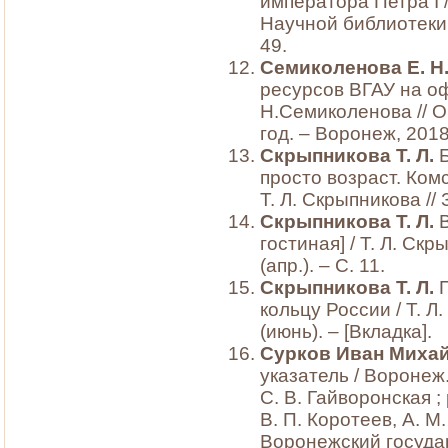
императора Петра I /
Научной библиотеки.
49.
Семиколенова Е. Н
ресурсов ВГАУ на оф
Н.Семиколенова // 
год. – Воронеж, 2018
Скрыпникова Т. Л.
просто возраст. Комс
Т. Л. Скрыпникова // 
Скрыпникова Т. Л.
гостиная] / Т. Л. Скр
(апр.). – С. 11.
Скрыпникова Т. Л.
кольцу России / Т. Л
(июнь). – [Вкладка].
Сурков Иван Миха
указатель / Воронеж. г
С. В. Гайворонская ; р
В. П. Коротеев, А. М
Воронежский госуда