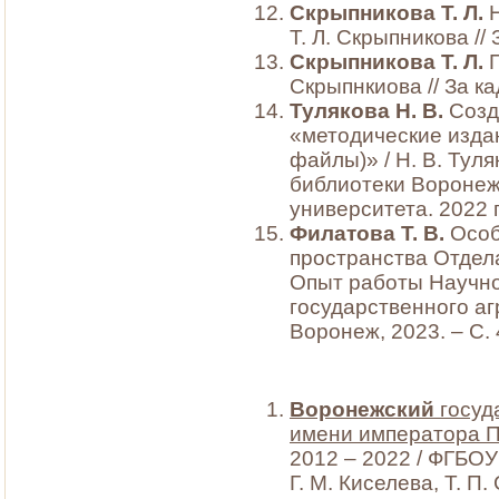
Скрыпникова Т. Л.
Т. Л. Скрыпникова // 
Скрыпникова Т. Л.
П
Скрыпнкиова // За кад
Тулякова Н. В.
Созд
«методические изда
файлы)» / Н. В. Тул
библиотеки Воронеж
университета. 2022 г
Филатова Т. В.
Особ
пространства Отдела
Опыт работы Научно
государственного аг
Воронеж, 2023. – С.
Воронежский
госуд
имени императора П
2012 – 2022 / ФГБОУ 
Г. М. Киселева, Т. П.