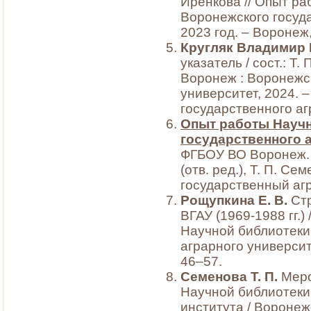
Иренкова // Опыт р
Воронежского госуда
2023 год. – Воронеж,
Кругляк Владимир
указатель / сост.: Т.
Воронеж : Воронежс
университет, 2024. 
государственного аг
Опыт работы Науч
государственного а
ФГБОУ ВО Воронеж. ГА
(отв. ред.), Т. П. С
государственный агр
Рощупкина Е.
В.
Стр
ВГАУ (1969-1988 гг.)
Научной библиотеки
аграрного университе
46–57.
Семенова Т.
П.
Меро
Научной библиотеки
института / Воронеж