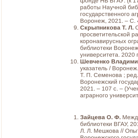
фонде НБ ВГАУ: (к 1
работы Научной биб
государственного аг
Воронеж, 2021. – С.
Скрыпникова Т. Л.
просветительской р
коронавирусных огр
библиотеки Воронеж
университета. 2020 г
Шевченко Владим
указатель / Воронеж. г
Т. П. Семенова ; ред
Воронежский госуда
2021. – 107 с. – (У
аграрного университ
Зайцева О. Ф.
Между
библиотеки ВГАУ, 2014
Л. Л. Мешкова // Оп
Воронежского госуда