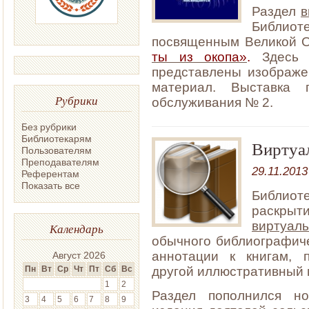
Раздел
в
Библиот
посвященным Великой 
ты из окопа»
.
Здесь д
представлены изображе
материал. Выставка 
Рубрики
обслуживания № 2.
Без рубрики
Библиотекарям
Виртуа
Пользователям
Преподавателям
29.11.2013
Референтам
Показать все
Библио
раскры
виртуал
Календарь
обычного библиографиче
аннотации к книгам, 
Август 2026
другой иллюстративный 
Пн
Вт
Ср
Чт
Пт
Сб
Вс
1
2
Раздел пополнился 
3
4
5
6
7
8
9