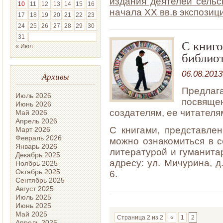
издания деятелей сельс
10
11
12
13
14
15
16
начала XX вв.в экспозиц
17
18
19
20
21
22
23
24
25
26
27
28
29
30
31
С книго
« Июл
библио
06.08.2013
Архивы
Предла
Июль 2026
посвящ
Июнь 2026
создателям, ее читателя
Май 2026
Апрель 2026
С книгами, представле
Март 2026
Февраль 2026
можно ознакомиться в 
Январь 2026
литературой и гуманита
Декабрь 2025
адресу: ул. Мичурина, д
Ноябрь 2025
Октябрь 2025
6.
Сентябрь 2025
Август 2025
Июль 2025
Июнь 2025
Май 2025
Страница 2 из 2
«
1
2
Апрель 2025