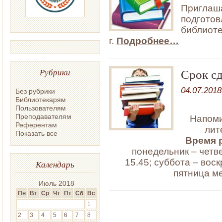
Приглаша
подготов
библиоте
г.
Подробнее…
Срок с
Рубрики
04.07.2018
Без рубрики
Библиотекарям
Пользователям
Преподавателям
Напоми
Референтам
лит
Показать все
Время 
понедельник – четвер
15.45; суббота – вос
Календарь
пятница м
Июль 2018
Пн
Вт
Ср
Чт
Пт
Сб
Вс
1
2
3
4
5
6
7
8