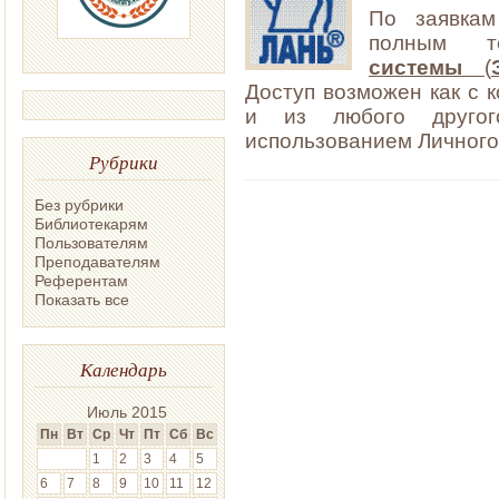
По заявка
полным 
системы
(
Доступ возможен как с к
и из любого другог
использованием Личного
Рубрики
Без рубрики
Библиотекарям
Пользователям
Преподавателям
Референтам
Показать все
Календарь
Июль 2015
Пн
Вт
Ср
Чт
Пт
Сб
Вс
1
2
3
4
5
6
7
8
9
10
11
12