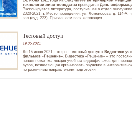
1-2 июня 2021
года на факультете
ветеринарной медицин
технологии животноводства
проводится
День информац
Экспонируется литература, поступившая в отдел обслужива
2020-2021 гг. Место проведения: ул. Ломоносова, д. 114-А, 
зал (ауд. 223). Приглашаем всех желающих.
Тестовый доступ
19.05.2021
До 15 июня 2021 г. открыт тестовый доступ к
Видеотеке уч
фильмов «
Решение
»
. Видеотека «Решение» – это постоян
пополняемая коллекция учебных видеофильмов для препо
вузов, позволяющая организовать обучение в интерактивн
по различным направлениям подготовки.