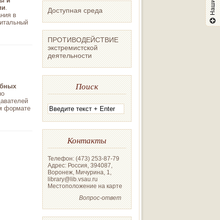
ы и
ии
.
Доступная среда
ния в
читальный
ПРОТИВОДЕЙСТВИЕ
экстремистской
деятельности
Поиск
ебных
но
давателей
ом формате
Контакты
Телефон: (473) 253-87-79
Адрес: Россия, 394087,
Воронеж, Мичурина, 1,
library@lib.vsau.ru
Местоположение на карте
Вопрос-ответ