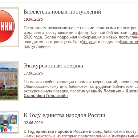
Бюллетень новых поступлений
19.06.2026
Предлагаем познакомиться с новыми печатными и электро
изданиями, поступившими в фонд Научной библиотеки в
апр
2026 года
. Более подробная информация о новых поступле
находится на странице сайта «
Услуги
» в разделе «
Бюллете
поступлений
».
Экскурсионная поездка
17.06.2026
По сложившейся традиции в рамках мероприятий, посвяще
Общероссийскому дню библиотек, сотрудники библиотеки 
экскурсионную поездку, посетив
усадьбу Лосевых – Шати
Сталь фон Гольштейн
.
К Году единства народов России
02.06.2026
В
Год единства народов России
в фонд библиотеки посту
книги, некоторые из которых представлены на
интерактивн