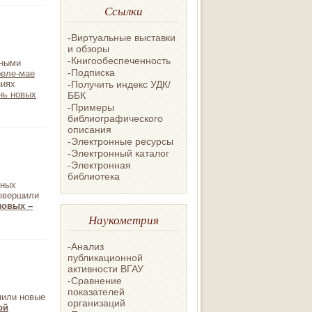
Ссылки
-Виртуальные выставки
и обзоры
-Книгообеспеченность
нными
-Подписка
еле-мае
-Получить индекс УДК/
ниях
нь новых
ББК
-Примеры
библиографического
описания
-Электронные ресурсы
-Электронный каталог
-Электронная
библиотека
нных
совершили
ловых –
Наукометрия
-Анализ
публикационной
активности ВГАУ
-Сравнение
показателей
пили новые
организаций
ой