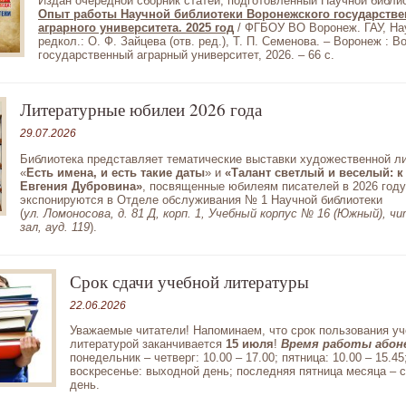
Издан очередной сборник статей, подготовленный Научной библи
Опыт работы Научной библиотеки Воронежского государстве
аграрного университета. 2025 год
/ ФГБОУ ВО Воронеж. ГАУ, Науч
редкол.: О. Ф. Зайцева (отв. ред.), Т. П. Семенова. – Воронеж : 
государственный аграрный университет, 2026. – 66 с.
Литературные юбилеи 2026 года
29.07.2026
Библиотека представляет тематические выставки художественной л
«
Есть имена, и есть такие даты
» и
«Талант светлый и веселый:
к
Евгения Дубровина»
, посвященные юбилеям писателей в 2026 году
экспонируются в Отделе обслуживания № 1 Научной библиотеки
(
ул. Ломоносова, д. 81 Д, корп. 1, Учебный корпус № 16 (Южный), ч
зал, ауд. 119
).
Срок сдачи учебной литературы
22.06.2026
Уважаемые читатели! Напоминаем, что срок пользования у
литературой заканчивается
15 июля
!
Время работы або
понедельник – четверг: 10.00 – 17.00; пятница: 10.00 – 15.45
воскресенье: выходной день; последняя пятница месяца – 
день.