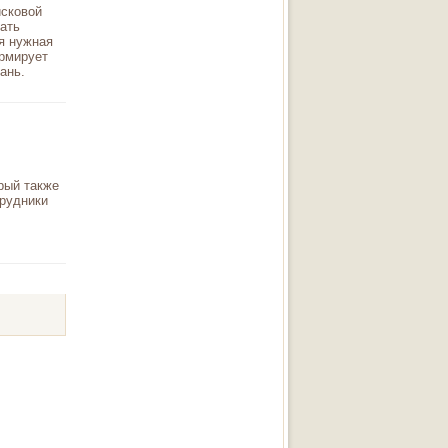
исковой
ать
ся нужная
ормирует
ань.
орый также
трудники