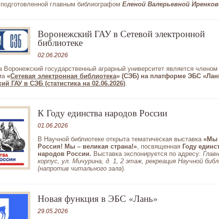
 подготовленной главным библиографом
Еленой Валерьевной Иренков
Воронежский ГАУ в Сетевой электронной
библиотеке
02.06.2026
а Воронежский государственный аграрный университет является членом
ма
«
Сетевая электронная библиотека
» (СЭБ) на платформе ЭБС «Лан
й ГАУ в СЭБ (статистика на 02.06.2026)
.
К Году единства народов России
01.06.2026
В Научной библиотеке открыта тематическая выставка
«Мы 
Россия! Мы – великая страна!»
, посвященная
Году единс
народов России.
Выставка экспонируется по адресу:
Глав
корпус,
ул. Мичурина, д. 1, 2 этаж, рекреация Научной биб
(напротив читального зала
).
Новая функция в ЭБС «Лань»
29.05.2026