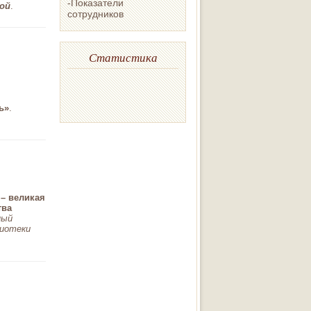
-Показатели
ой
.
сотрудников
Статистика
ь»
.
– великая
тва
ный
лиотеки