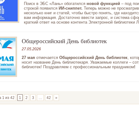
Поиск в ЭБС «Лань» обогатился
новой функцией
– под по
строкой появился
ИИ-сниппет.
Теперь можно не просматрив
несколько книг и статей, чтобы быстро понять, где находит
вам информация. Достаточно ввести запрос, и система сф
краткий ответ на основе контента Электронной библиотеки Л
Общероссийский День библиотек
27.05.2026
27 мая
отмечается
Общероссийский День библиотек
, кот
носит название День библиотекаря. Уважаемые коллеги – со
библиотек! Поздравляем с профессиональным праздником
!
 1 из 42
1
2
3
…
42
»