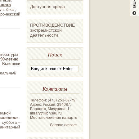
отекой:
нного
Доступная среда
. б-ка ;
Воронежский
ПРОТИВОДЕЙСТВИЕ
экстремистской
деятельности
Поиск
итературы
 90-летию
. Выставки
итальный
Контакты
Телефон: (473) 253-87-79
Адрес: Россия, 394087,
Воронеж, Мичурина, 1,
чебной
library@lib.vsau.ru
Местоположение на карте
нементов
:
; суббота –
Вопрос-ответ
санитарный