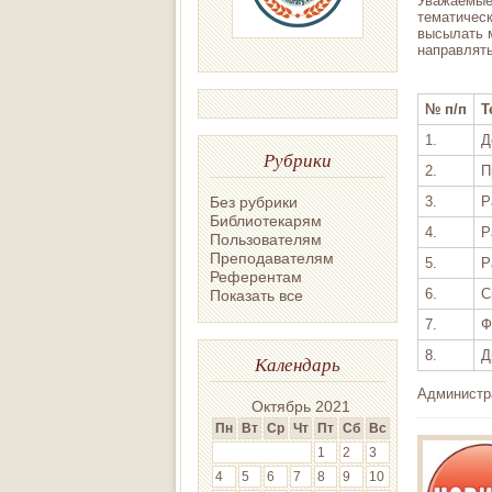
Уважаемые 
тематическ
высылать 
направлять
№ п/п
Т
1.
Д
Рубрики
2.
П
3.
Р
Без рубрики
Библиотекарям
4.
Р
Пользователям
Преподавателям
5.
Р
Референтам
6.
С
Показать все
7.
Ф
8.
Д
Календарь
Администр
Октябрь 2021
Пн
Вт
Ср
Чт
Пт
Сб
Вс
1
2
3
4
5
6
7
8
9
10