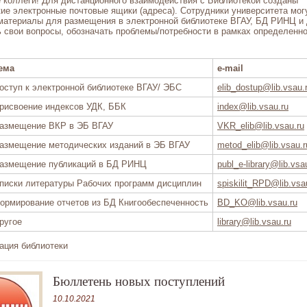
коллеги! Для дистанционного взаимодействия с Библиотекой созданы
ие электронные почтовые ящики (адреса). Сотрудники университета мог
материалы для размещения в электронной библиотеке ВГАУ, БД РИНЦ и 
 свои вопросы, обозначать проблемы/потребности в рамках определенн
ема
e-mail
оступ к электронной библиотеке ВГАУ/ ЭБС
elib_dostup@lib.vsau.
рисвоение индексов УДК, ББК
index@lib.vsau.ru
азмещение ВКР в ЭБ ВГАУ
VKR_elib@lib.vsau.ru
азмещение методических изданий в ЭБ ВГАУ
metod_elib@lib.vsau.r
азмещение публикаций в БД РИНЦ
publ_e-library@lib.vsa
писки литературы Рабочих программ дисциплин
spiskilit_RPD@lib.vsa
ормирование отчетов из БД Книгообеспеченность
BD_KO@lib.vsau.ru
ругое
library@lib.vsau.ru
ация библиотеки
Бюллетень новых поступлений
10.10.2021