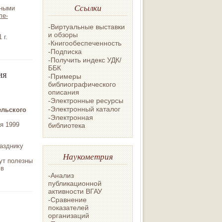
Ссылки
нными
ле-
-Виртуальные выставки
и обзоры
 г.
-Книгообеспеченность
-Подписка
-Получить индекс УДК/
ББК
ия
-Примеры
библиографического
описания
-Электронные ресурсы
-Электронный каталог
ельского
-Электронная
я 1999
библиотека
азднику
Наукометрия
ут полезны
 в
-Анализ
публикационной
активности ВГАУ
-Сравнение
показателей
организаций