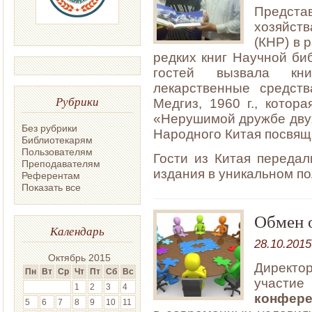
Предст
хозяйств
(КНР) в 
редких книг Научной би
гостей вызвала кн
лекарственные средст
Рубрики
Медгиз, 1960 г., котор
«Нерушимой дружбе двух
Без рубрики
Народного Китая посвящ
Библиотекарям
Пользователям
Гости из Китая передал
Преподавателям
издания в уникальном п
Референтам
Показать все
Обмен 
Календарь
28.10.2015
Октябрь 2015
Директо
Пн
Вт
Ср
Чт
Пт
Сб
Вс
участие
1
2
3
4
конфер
5
6
7
8
9
10
11