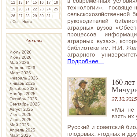
в современных условиях
12
13
14
15
16
17
18
технологии», посвяще
19
20
21
22
23
24
25
сельскохозяйственной 
26
27
28
29
30
31
руководителей библио
« Сен
Ноя »
аграрных вузов «Обесп
процессов информаци
Архивы
аграрных вузах», кото
библиотеке им. Н.И. Же
Июль 2026
аграрного университ
Июнь 2026
Подробнее…
Май 2026
Апрель 2026
Март 2026
Февраль 2026
160 лет
Январь 2026
Мичур
Декабрь 2025
Ноябрь 2025
27.10.2015
Октябрь 2025
Сентябрь 2025
«Мы не 
Август 2025
Июль 2025
взять их
Июнь 2025
Май 2025
Русский и советский био
Апрель 2025
плодовых, ягодных и дру
Март 2025