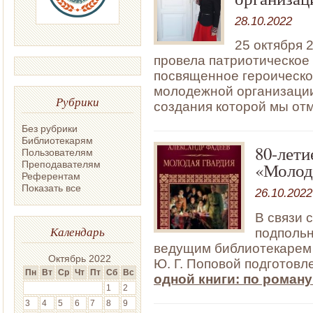
28.10.2022
25 октября 
провела патриотическое
посвященное героическо
молодежной организации
Рубрики
создания которой мы отм
Без рубрики
Библиотекарям
80-лети
Пользователям
Преподавателям
«Молод
Референтам
Показать все
26.10.2022
В связи 
Календарь
подпольн
ведущим библиотекарем
Октябрь 2022
Ю. Г. Поповой подготовл
Пн
Вт
Ср
Чт
Пт
Сб
Вс
одной книги
:
по роману
1
2
3
4
5
6
7
8
9