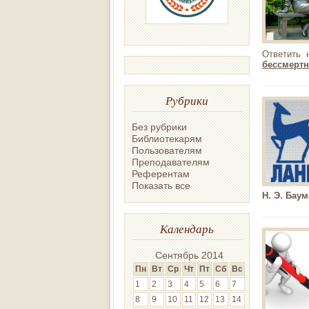
Ответить 
бессмертн
Рубрики
Без рубрики
Библиотекарям
Пользователям
Преподавателям
Референтам
Показать все
Н. Э. Баум
Календарь
Сентябрь 2014
Пн
Вт
Ср
Чт
Пт
Сб
Вс
1
2
3
4
5
6
7
8
9
10
11
12
13
14