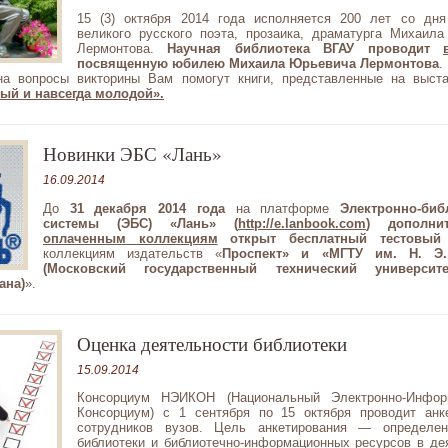
15 (3) октября 2014 года исполняется 200 лет со дн
великого русского поэта, прозаика, драматурга Михаил
Лермонтова.
Научная библиотека ВГАУ проводит
посвященную юбилею Михаила Юрьевича Лермонтова
.
на вопросы викторины Вам помогут книги, представленные на выст
ый и навсегда молодой».
Новинки ЭБС «Лань»
16.09.2014
До
31 декабря 2014 года
на платформе
Электронно
-биб
системы (ЭБС) «Лань»
(
http://e.lanbook.com
)
дополни
оплаченным коллекциям
открыт бесплатный тестовы
коллекциям издательств «
Проспект» и «МГТУ им. Н. Э.
(Московский государственный технический университ
ана)
».
Оценка деятельности библиотеки
15.09.2014
Консорциум НЭИКОН (Национальный Электронно-Инфор
Консорциум) с 1 сентября по 15 октября проводит анк
сотрудников вузов. Цель анкетирования — определен
библиотеки и библиотечно-информационных ресурсов в де