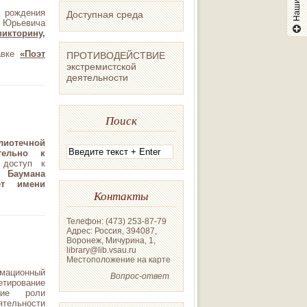
я рождения
Доступная среда
а Юрьевича
викторину
,
авке
«Поэт
ПРОТИВОДЕЙСТВИЕ
экстремистской
деятельности
Поиск
лиотечной
тельно к
й
доступ к
 Баумана
ет имени
Контакты
Телефон: (473) 253-87-79
Адрес: Россия, 394087,
Воронеж, Мичурина, 1,
library@lib.vsau.ru
Местоположение на карте
мационный
Вопрос-ответ
етирование
ие
роли
ятельности