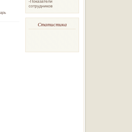
-Показатели
сотрудников
арь
Статистика