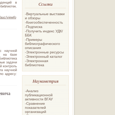
нденций в
Ссылки
библиотек.
-Виртуальные выставки
auc/viewfo
и обзоры
-Книгообеспеченность
-Подписка
-Получить индекс УДК/
ББК
-Примеры
библиографического
описания
с научной
-Электронные ресурсы
а на базе
-Электронный каталог
Библиотека
-Электронная
ные задачи
библиотека
й контроль
та научной
по адресу:
Наукометрия
-Анализ
евича
публикационной
активности ВГАУ
-Сравнение
показателей
организаций