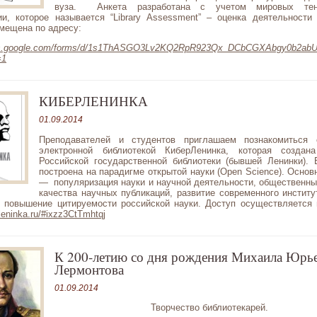
вуза.
Анкета разработана с учетом мировых те
ии, которое называется “
Library
Assessment
” – оценка деятельности 
мещена по адресу:
ocs.google.com/forms/d/1s1ThASGO3Lv2KQ2RpR923Qx_DCbCGXAbgy0b2abU
=1
КИБЕРЛЕНИНКА
01.09.2014
Преподавателей и студентов приглашаем познакомиться 
электронной библиотекой КиберЛенинка, которая создан
Российской государственной библиотеки (бывшей Ленинки). 
построена на парадигме открытой науки (Open Science). Основ
— популяризация науки и научной деятельности, общественны
качества научных публикаций, развитие современного институ
и повышение цитируемости российской науки. Доступ осуществляется 
rleninka.ru/#ixzz3CtTmhtqj
К 200-летию со дня рождения Михаила Юрь
Лермонтова
01.09.2014
Творчество библиотекарей.