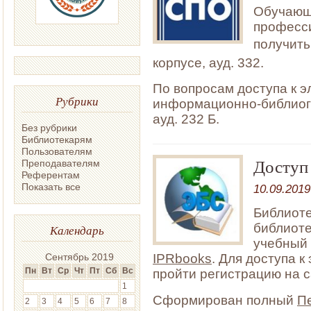
Обучающ
професси
получит
корпусе, ауд. 332.
По вопросам доступа к 
Рубрики
информационно-библиогр
ауд. 232 Б.
Без рубрики
Библиотекарям
Пользователям
Доступ
Преподавателям
Референтам
Показать все
10.09.2019
Библиоте
библиоте
Календарь
учебный 
IPRbooks
. Для доступа 
Сентябрь 2019
Пн
Вт
Ср
Чт
Пт
Сб
Вс
пройти регистрацию на 
1
Сформирован полный
П
2
3
4
5
6
7
8