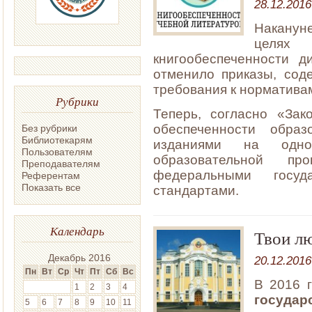
28.12.2016
Наканун
целях 
книгообеспеченности д
отменило приказы, сод
требования к нормативам
Рубрики
Теперь, согласно «Зак
обеспеченности образ
Без рубрики
Библиотекарям
изданиями на одно
Пользователям
образовательной п
Преподавателям
федеральными госуд
Референтам
Показать все
стандартами.
Календарь
Твои лю
Декабрь 2016
20.12.2016
Пн
Вт
Ср
Чт
Пт
Сб
Вс
В 2016 г
1
2
3
4
государ
5
6
7
8
9
10
11