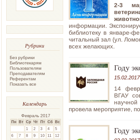
2-3 ма
ветери
животно
информации. Экспонируе
библиотеку в январе-ф
читальный зал (ул. Ломо
Рубрики
всех желающих.
Без рубрики
Библиотекарям
Году эк
Пользователям
Преподавателям
15.02.2017
Референтам
Показать все
14 февр
ВГАУ со
научной
Календарь
провела мероприятие, 
Февраль 2017
Пн
Вт
Ср
Чт
Пт
Сб
Вс
Году эк
1
2
3
4
5
6
7
8
9
10
11
12