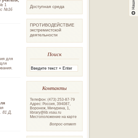
 учителя,
 № 1
Доступная среда
ус №16
ПРОТИВОДЕЙСТВИЕ
экстремистской
деятельности
Поиск
ия для
для
вания.
Контакты
Телефон: (473) 253-87-79
мля
Адрес: Россия, 394087,
ая
Воронеж, Мичурина, 1,
. 81 Д,
library@lib.vsau.ru
Местоположение на карте
Вопрос-ответ