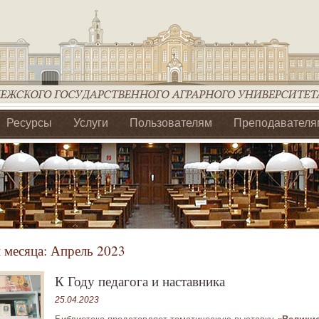
Ресурсы
Услуги
Пользователям
Преподавателя
ия Ассоциации Агрообразование по ЦФО
 месяца:
Апрель 2023
К Году педагога и наставника
25.04.2023