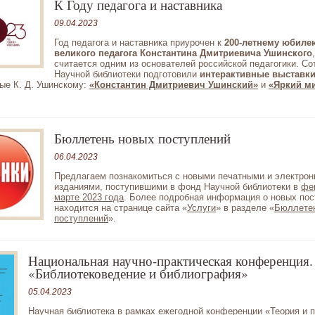
К Году педагога и наставника
09.04.2023
Год педагога и наставника приурочен к
200-летнему юбиле
великого педагога Константина Дмитриевича Ушинского
считается одним из основателей российской педагогики. Со
Научной библиотеки подготовили
интерактивные выставк
ые К. Д. Ушинскому:
«Константин Дмитриевич Ушинский»
и
«Яркий м
Бюллетень новых поступлений
06.04.2023
Предлагаем познакомиться с новыми печатными и электро
изданиями, поступившими в фонд Научной библиотеки в
фе
марте 2023 года
. Более подробная информация о новых по
находится на странице сайта «
Услуги
» в разделе «
Бюллете
поступлений
».
Национальная научно-практическая конференция.
«Библиотековедение и библиография»
05.04.2023
Научная библиотека в рамках ежегодной конференции «Теория и п