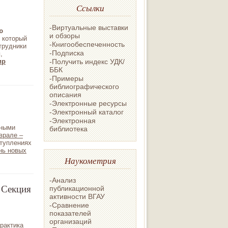
Ссылки
-Виртуальные выставки
ю
и обзоры
, который
-Книгообеспеченность
трудники
-Подписка
и
,
-Получить индекс УДК/
ир
ББК
-Примеры
библиографического
описания
-Электронные ресурсы
-Электронный каталог
-Электронная
нными
библиотека
врале –
ступлениях
нь новых
Наукометрия
-Анализ
 Секция
публикационной
активности ВГАУ
-Сравнение
показателей
организаций
рактика