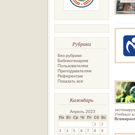
Рубрики
Без рубрики
Библиотекарям
Пользователям
Преподавателям
Референтам
Показать все
Календарь
экспонируе
Апрель 2023
Учебный к
Пн
Вт
Ср
Чт
Пт
Сб
Вс
Всемирно
1
2
3
4
5
6
7
8
9