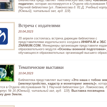
Библиотека представляет тематическую выставку
«Великие
педагоги»
, которая экспонируется в Отделе обслуживания
Научной библиотеки (
ул. Ломоносова д. 81 Д, Учебный корп
(Южный), читальный зал, ауд. 119
).
Встреча с издателями
20.04.2023
20 апреля состоялась встреча дирекции библиотеки с
представителями издательского холдинга
ИНФРА-М и ЭБС
ZNANIUM.COM.
Менеджеры организации представили издан
образовательного модуля
«Основы военной подготовки»
обучающихся образовательных организаций высшего образо
Тематические выставки
10.04.2023
Библиотека представляет выставку
«Это наша с тобою зе
(землеустройство, кадастр и мониторинг земель)»
, котор
тся в Отделе обслуживания № 1 Научной библиотеки (
ул. Ломоносова, д
орпус № 16 (Южный), читальный зал, ауд. 119
).
Выставка посвящена
му дню Земли.