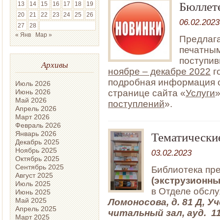
Бюллет
13
14
15
16
17
18
19
20
21
22
23
24
25
26
06.02.2023
27
28
« Янв
Мар »
Предлага
печатным
поступив
Архивы
ноябре – декабре 2022
г
подробная информация о
Июль 2026
Июнь 2026
странице сайта «
Услуги
»
Май 2026
поступлений
».
Апрель 2026
Март 2026
Февраль 2026
Тематически
Январь 2026
Декабрь 2025
Ноябрь 2025
03.02.2023
Октябрь 2025
Сентябрь 2025
Библиотека пре
Август 2025
(экструзионн
Июль 2025
в Отделе обслу
Июнь 2025
Май 2025
Ломоносова, д. 81 Д, 
Апрель 2025
читальный зал, ауд. 1
Март 2025