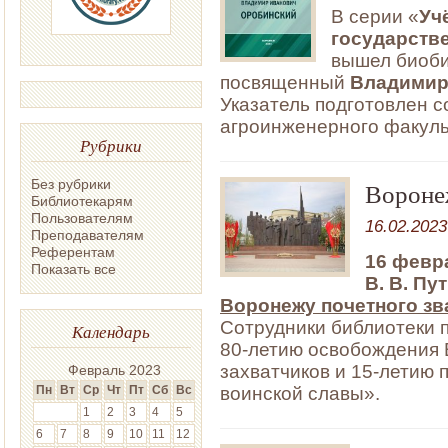
В серии «
Уч
государстве
вышел биоби
посвященный
Владимир
Указатель подготовлен с
агроинженерного факульт
Рубрики
Без рубрики
Вороне
Библиотекарям
Пользователям
16.02.2023
Преподавателям
Референтам
16 февр
Показать все
В. В. Пу
Воронежу почетного зв
Сотрудники библиотеки 
Календарь
80-летию освобождения
захватчиков и 15-летию
Февраль 2023
воинской славы».
Пн
Вт
Ср
Чт
Пт
Сб
Вс
1
2
3
4
5
6
7
8
9
10
11
12