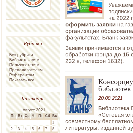
Уважаемы
подписки
на 2022 
оформить заявки
на га
организации образовател
факультетах.
Бланк заяв
Рубрики
Заявки принимаются в о
обработки фонда
до 15 
Без рубрики
Библиотекарям
232 в, телефон 1632).
Пользователям
Преподавателям
Референтам
Консорциу
Показать все
библиотек
20.08.2021
Календарь
Библиотека 
Август 2021
«Сетевая эл
Пн
Вт
Ср
Чт
Пт
Сб
Вс
совместному бесплатном
1
литературы, изданной в
2
3
4
5
6
7
8