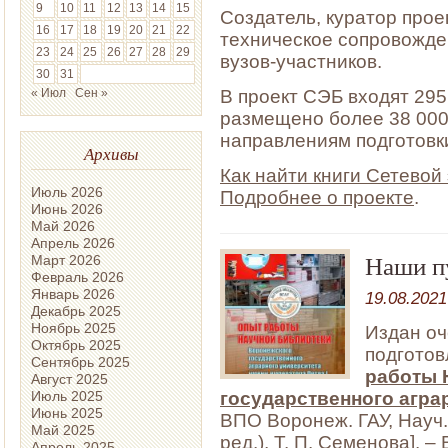
9
10
11
12
13
14
15
Создатель, куратор про
16
17
18
19
20
21
22
техническое сопровожде
23
24
25
26
27
28
29
вузов-участников.
30
31
« Июл
Сен »
В проект СЭБ входят 295 
размещено более 38 000 к
направлениям подготовки
Архивы
Как найти книги Сетевой
Июль 2026
Подробнее о проекте
.
Июнь 2026
Май 2026
Апрель 2026
Наши п
Март 2026
Февраль 2026
Январь 2026
19.08.2021
Декабрь 2025
Ноябрь 2025
Издан оч
Октябрь 2025
подготов
Сентябрь 2025
работы 
Август 2025
государственного аграр
Июль 2025
Июнь 2025
ВПО Воронеж. ГАУ, Науч. б
Май 2025
ред.), Т. П. Семенова]. 
Апрель 2025