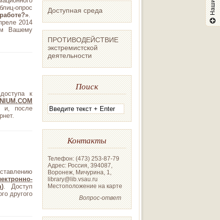
ационного
лиц-опрос
Доступная среда
работе?»
.
преле 2014
ем Вашему
ПРОТИВОДЕЙСТВИЕ
экстремистской
деятельности
Поиск
доступа к
NIUM.COM
 и, после
рнет.
Контакты
Телефон: (473) 253-87-79
Адрес: Россия, 394087,
оставлению
Воронеж, Мичурина, 1,
ектронно-
library@lib.vsau.ru
Местоположение на карте
m
)
. Доступ
ого другого
Вопрос-ответ