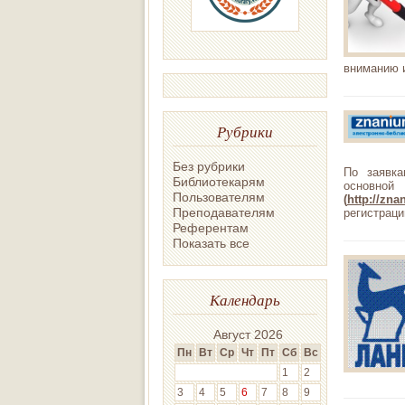
вниманию и
Рубрики
Без рубрики
По заявка
Библиотекарям
основн
Пользователям
(
http://zn
Преподавателям
регистраци
Референтам
Показать все
Календарь
Август 2026
Пн
Вт
Ср
Чт
Пт
Сб
Вс
1
2
3
4
5
6
7
8
9