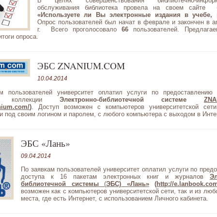
В целях совершенствования библиотечно-информ
обслуживания библиотека провела на своем сайте б
«Используете ли Вы электронные издания в учебе, 
Опрос пользователей был начат в феврале и закончен в а
г. Всего проголосовало
66
пользователей. Предлага
тоги опроса.
ЭБС ZNANIUM.COM
10.04.2014
м пользователей университет оплатил услуги по предоставлению 
ой коллекции
Электронно-библиотечной системе
ZNA
anium.com/
)
. Доступ возможен с компьютеров университетской сети
и под своим логином и паролем, с любого компьютера с выходом в Инте
ЭБС «Лань»
09.04.2014
По заявкам пользователей университет оплатил услуги по пред
доступа к 16 пакетам электронных книг и журналов
Эл
библиотечной системы
(
ЭБС) «Лань»
(
http://e.lanbook.co
возможен как с компьютеров университетской сети, так и из люб
места, где есть Интернет, с использованием Личного кабинета.