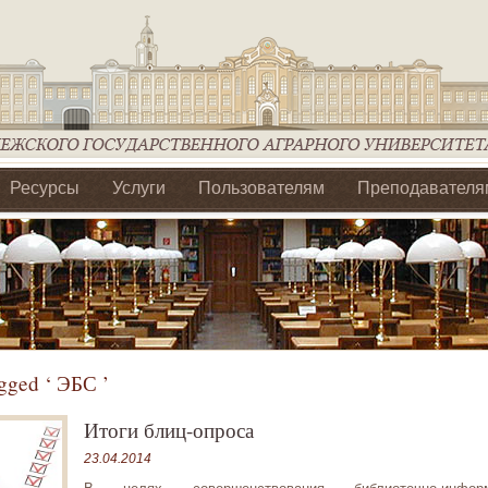
Ресурсы
Услуги
Пользователям
Преподавателя
ия Ассоциации Агрообразование по ЦФО
gged ‘ ЭБС ’
Итоги блиц-опроса
23.04.2014