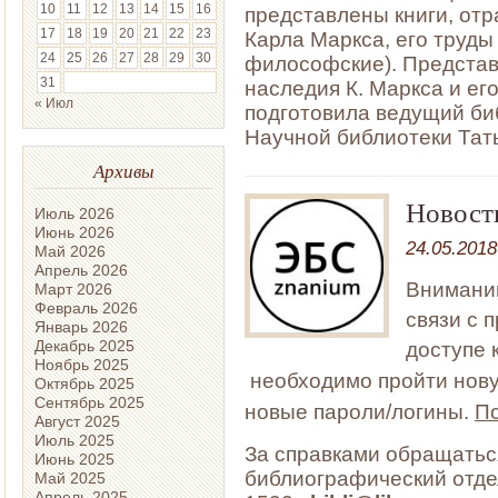
10
11
12
13
14
15
16
представлены книги, от
17
18
19
20
21
22
23
Карла Маркса, его труды
24
25
26
27
28
29
30
философские). Представ
31
наследия К. Маркса и ег
« Июл
подготовила ведущий би
Научной библиотеки Тать
Архивы
Новост
Июль 2026
Июнь 2026
24.05.2018
Май 2026
Апрель 2026
Вниман
Март 2026
Февраль 2026
связи с 
Январь 2026
Декабрь 2025
доступе 
Ноябрь 2025
необходимо
пройти нов
Октябрь 2025
Сентябрь 2025
новые пароли/логины.
П
Август 2025
Июль 2025
За справками обращатьс
Июнь 2025
библиографический отдел
Май 2025
Апрель 2025