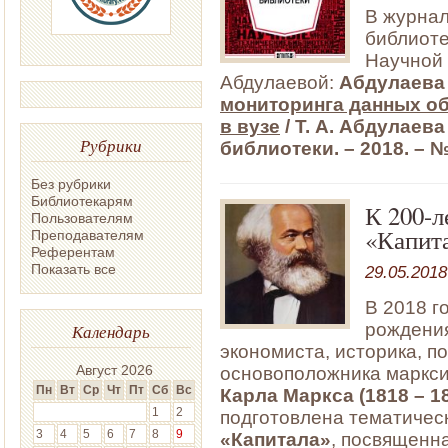
В журнал
библиоте
Научной
Абдулаевой:
Абдулаева 
мониторинга данных об
в вузе
/ Т. А. Абдулаева
Рубрики
библиотеки. – 2018. – № 
Без рубрики
Библиотекарям
К 200-л
Пользователям
«Капит
Преподавателям
Референтам
Показать все
29.05.2018
В 2018 г
рождени
Календарь
экономиста, историка, п
Август 2026
основоположника маркси
Пн
Вт
Ср
Чт
Пт
Сб
Вс
Карла Маркса (1818 – 1
1
2
подготовлена тематичес
3
4
5
6
7
8
9
«Капитала»
, посвященн