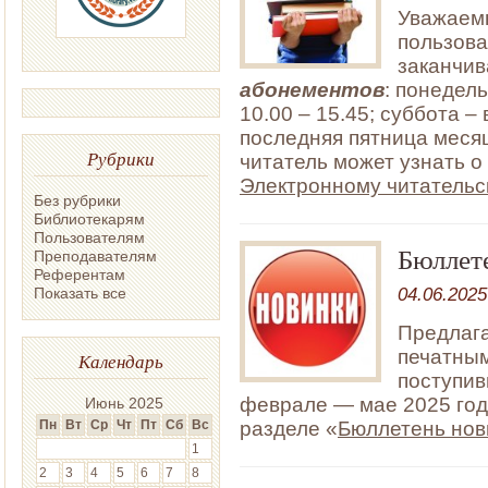
Уважаемы
пользова
заканчи
абонементов
: понедель
10.00 – 15.45; суббота –
последняя пятница меся
Рубрики
читатель может узнать о
Электронному читательс
Без рубрики
Библиотекарям
Пользователям
Бюллет
Преподавателям
Референтам
04.06.2025
Показать все
Предлага
печатным
Календарь
поступив
феврале — мае 2025 года
Июнь 2025
разделе «
Бюллетень нов
Пн
Вт
Ср
Чт
Пт
Сб
Вс
1
2
3
4
5
6
7
8