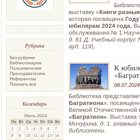
Библиоте
выставку «
Книги разные
которая посвящена
Году
юбилярам 2024 года.
Вы
обслуживания № 1 Научн
д. 81 Д, Учебный корпус
Рубрики
ауд. 119
).
Без рубрики
Библиотекарям
К юбил
Пользователям
«Багра
Преподавателям
Референтам
Показать все
08.07.2024
Библиотека представляе
Багратиона
», посвящен
Календарь
Великой Отечественной 
Июль 2024
«Багратион»
. Выставка 
Пн
Вт
Ср
Чт
Пт
Сб
Вс
Мичурина, д. 1, главный
1
2
3
4
5
6
7
библиотеки
.
8
9
10
11
12
13
14