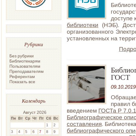
Библиот
государс
доступе 
библиотеки
(НЭБ). Дост
организованного Электр
установленных на терри
Рубрики
Подро
Без рубрики
Библиотекарям
Пользователям
Библио
Преподавателям
ГОСТ
Референтам
Показать все
09.10.2019
Обращае
Календарь
правил б
введением
ГОСТа Р 7.0.
Август 2026
Библиографическое опис
Пн
Вт
Ср
Чт
Пт
Сб
Вс
составления
. Библиотек
1
2
библиографического опи
3
4
5
6
7
8
9