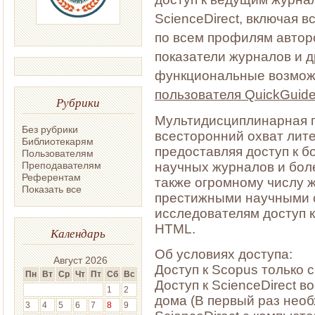
ScienceDirect,
включая в
по всем профилям автор
показатели журналов и д
функциональные возмож
пользователя QuickGuid
Рубрики
Мультидисциплинарная п
Без рубрики
всесторонний охват лите
Библиотекарям
предоставляя доступ к б
Пользователям
Преподавателям
научных журналов и более
Референтам
также огромному числу 
Показать все
престижными научными 
исследователям доступ 
HTML.
Календарь
Об условиях доступа:
Август 2026
Доступ к Scopus только 
Пн
Вт
Ср
Чт
Пт
Сб
Вс
Доступ к ScienceDirect 
1
2
дома (В первый раз необ
3
4
5
6
7
8
9