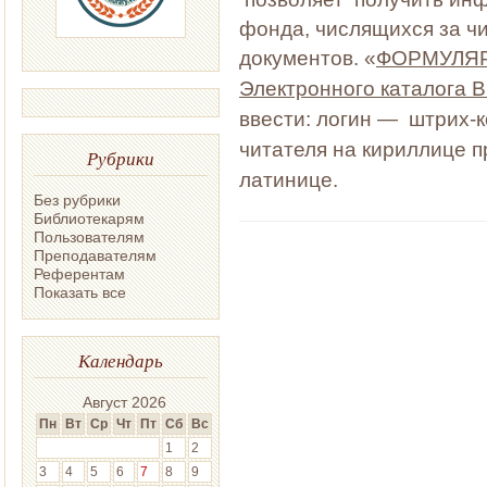
фонда, числящихся за чи
документов.
«
ФОРМУЛЯР
Электронного каталога В
ввести:
логин — штрих-к
читателя на
кириллице 
Рубрики
латинице.
Без рубрики
Библиотекарям
Пользователям
Преподавателям
Референтам
Показать все
Календарь
Август 2026
Пн
Вт
Ср
Чт
Пт
Сб
Вс
1
2
3
4
5
6
7
8
9