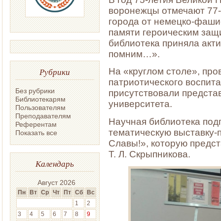
воронежцы отмечают 77-
города от немецко-фашис
памяти героическим защ
библиотека приняла акти
помним…».
Рубрики
На «круглом столе», пр
патриотического воспит
Без рубрики
присутствовали предста
Библиотекарям
университета.
Пользователям
Преподавателям
Научная библиотека под
Референтам
тематическую выставку-
Показать все
Славы!», которую предс
Т. Л. Скрыпникова.
Календарь
Август 2026
Пн
Вт
Ср
Чт
Пт
Сб
Вс
1
2
3
4
5
6
7
8
9