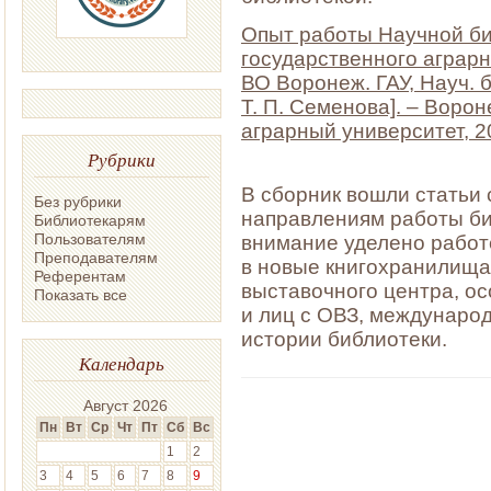
Опыт работы Научной би
государственного аграрн
ВО Воронеж. ГАУ, Науч. б-к
Т. П. Семенова]. – Воро
аграрный университет, 20
Рубрики
В сборник вошли статьи
Без рубрики
направлениям работы би
Библиотекарям
Пользователям
внимание уделено рабо
Преподавателям
в новые книгохранилища
Референтам
выставочного центра, о
Показать все
и лиц с ОВЗ, междунаро
истории библиотеки.
Календарь
Август 2026
Пн
Вт
Ср
Чт
Пт
Сб
Вс
1
2
3
4
5
6
7
8
9