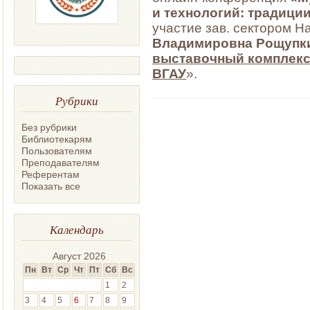
и технологий: традици
участие зав. сектором 
Владимировна Рощупк
выставочный комплекс
ВГАУ
».
Рубрики
Без рубрики
Библиотекарям
Пользователям
Преподавателям
Референтам
Показать все
Календарь
Август 2026
Пн
Вт
Ср
Чт
Пт
Сб
Вс
1
2
3
4
5
6
7
8
9