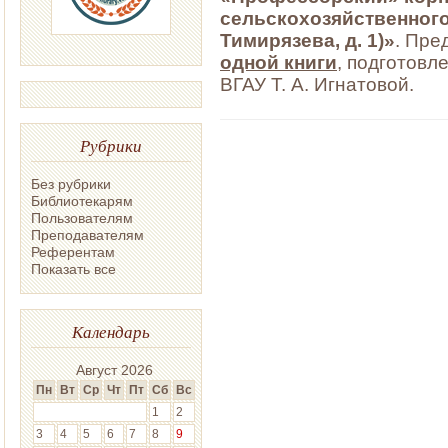
сельскохозяйственного 
Тимирязева, д. 1)»
. Пре
одной книги
, подготовл
ВГАУ Т. А. Игнатовой.
Рубрики
Без рубрики
Библиотекарям
Пользователям
Преподавателям
Референтам
Показать все
Календарь
Август 2026
Пн
Вт
Ср
Чт
Пт
Сб
Вс
1
2
3
4
5
6
7
8
9