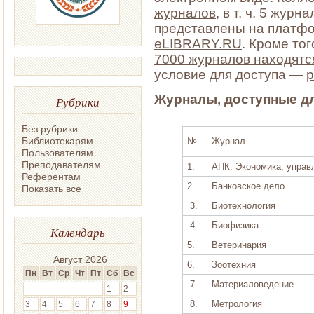
журналов
, в т. ч. 5 жур
представлены на платфо
eLIBRARY.RU
. Кроме то
7000 журналов находятс
условие для доступа —
р
Журналы, доступные д
Рубрики
Без рубрики
Библиотекарям
№
Журнал
Пользователям
Преподавателям
1.
АПК: Экономика, управ
Референтам
2.
Банковское дело
Показать все
3.
Биотехнология
4.
Биофизика
Календарь
5.
Ветеринария
Август 2026
6.
Зоотехния
Пн
Вт
Ср
Чт
Пт
Сб
Вс
7.
Материаловедение
1
2
8.
Метрология
3
4
5
6
7
8
9