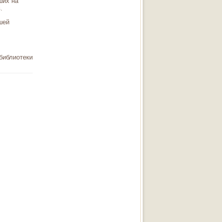
ших на
.
шей
 библиотеки