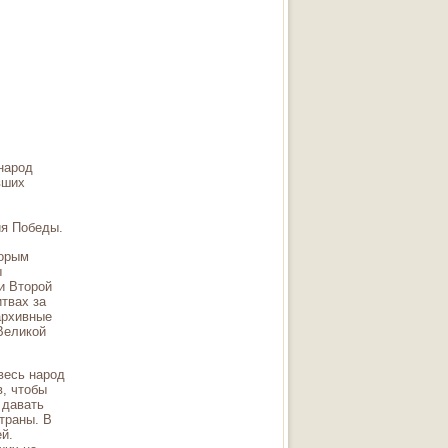
народ
вших
ия Победы.
торым
ы
и Второй
итвах за
архивные
Великой
весь народ
в, чтобы
 давать
траны. В
й.