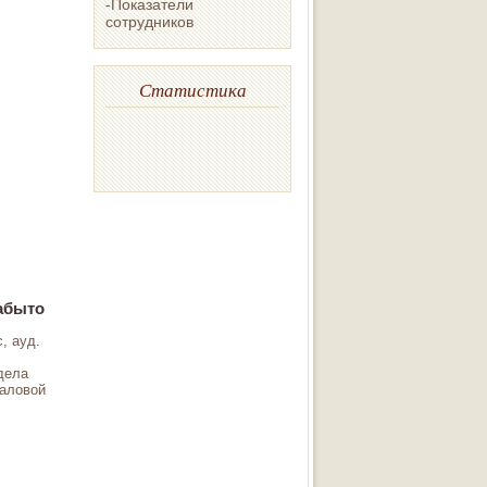
-Показатели
сотрудников
Статистика
забыто
, ауд.
дела
паловой