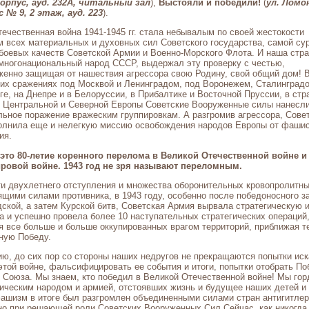
орпус, ауд. 232А, читальный зал
),
Выстояли и победили!
(
ул. Ломо
с № 9, 2 этаж, ауд. 223
).
ечественная война 1941-1945 гг. стала небывалым по своей жестокости
 всех материальных и духовных сил Советского государства, самой су
боевых качеств Советской Армии и Военно-Морского Флота. И наша стра
многонациональный народ СССР, выдержал эту проверку с честью,
женно защищая от нашествия агрессора свою Родину, свой общий дом! 
их сражениях под Москвой и Ленинградом, под Воронежем, Сталинградо
ге, на Днепре и в Белоруссии, в Прибалтике и Восточной Пруссии, в стр
, Центральной и Северной Европы Советские Вооруженные силы нанесл
ьное поражение вражеским группировкам. А разгромив агрессора, Сове
олнила еще и нелегкую миссию освобождения народов Европы от фашис
ия.
– это 80-летие коренного перелома в Великой Отечественной войне и
ровой войне. 1943 год не зря называют переломным.
и двухлетнего отступления и множества оборонительных кровопролитны
щими силами противника, в 1943 году, особенно после победоносного 
ской, а затем Курской битв, Советская Армия вырвала стратегическую 
га и успешно провела более 10 наступательных стратегических операций
я все больше и больше оккупированных врагом территорий, приближая 
ную Победу.
ю, до сих пор со стороны наших недругов не прекращаются попытки иск
этой войне, фальсифицировать ее события и итоги, попытки отобрать По
 Союза. Мы знаем, кто победил в Великой Отечественной войне! Мы го
ическим народом и армией, отстоявших жизнь и будущее наших детей и 
ашизм в итоге был разгромлен объединенными силами стран антигитле
но при решающей роли Советских Вооруженных Сил.Сейчас, как никогда