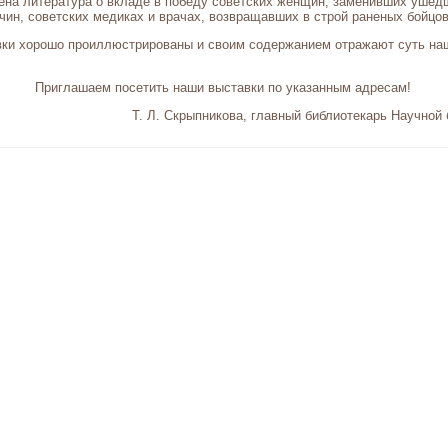
ена литература о вкладе в победу советских женщин, заменивших ушед
ин, советских медиках и врачах, возвращавших в строй раненых бойцов
вки хорошо проиллюстрированы и своим содержанием отражают суть на
Приглашаем посетить наши выставки по указанным адресам!
Т. Л. Скрыпникова, главный библиотекарь Научной