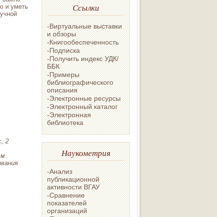
Ссылки
ю и уметь
аучной
-Виртуальные выставки
и обзоры
-Книгообеспеченность
-Подписка
-Получить индекс УДК/
ББК
-Примеры
библиографического
описания
-Электронные ресурсы
-Электронный каталог
-Электронная
библиотека
, 2
Наукометрия
ым
ивания
-Анализ
публикационной
активности ВГАУ
-Сравнение
показателей
организаций