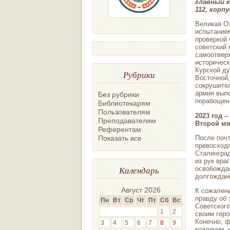
главный к
112, корпу
Великая От
испытанием
проверкой 
советский 
самоотвер
историческ
Курской ду
Рубрики
Восточной
сокрушител
армия вып
Без рубрики
порабощен
Библиотекарям
Пользователям
2023 год 
Преподавателям
Второй ми
Референтам
После почт
Показать все
превосходя
Сталинград
из рук вра
Календарь
освобожда
долгождан
Август 2026
К сожалени
правду об 
Пн
Вт
Ср
Чт
Пт
Сб
Вс
Советского
1
2
своим геро
Конечно, ф
3
4
5
6
7
8
9
коалиции, 