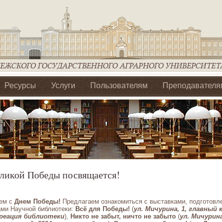
Ресурсы
Услуги
Пользователям
Преподавателя
ия Ассоциации Агрообразование по ЦФО
ликой Победы посвящается!
ем с
Днем Победы!
Предлагаем ознакомиться с выставками, подготов
ами Научной библиотеки:
Всё для Победы!
(
ул. Мичурина, 1, главный к
креация библиотеки
),
Никто не забыт, ничто не забыто
(
ул. Мичурина