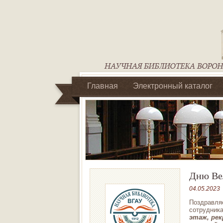
Главная
Электронный каталог
Библиотеки регионального отделен
Дню Ве
04.05.2023
Поздравля
сотрудник
этаж, ре