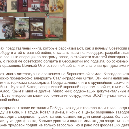
ах представлены книги, которые рассказывают, как и почему Советский 
беду в этой страшной войне, о талантливых полководцах, разрабатыва
 военные операции по разгрому врага, о стойкости жителей блокадного
, о героизме советского солдата и бессмертии его подвига, об основных
х сражениях Великой Отечественной войны и их значении для достижен
ах много литературы о сражениях на Воронежской земле, благодаря ко
ожно победоносно завершить Сталинградскую битву. Эти книги написан
ими историками-краеведами. Представлены книги о крупнейшем сражени
йны – Курской битве, завершившей коренной перелом в войне, книги о б
нбасс, Крым и многие другие. Много книг, содержащих документальные 
 Есть интересные книги-воспоминания сотрудников ВСХИ – участников 
нной войны.
аскрывают такие источники Победы, как единство фронта и тыла, когда 
ду и в бою, и в труде. Ковал и днем, и ночью в цехах оборонных заводо
изводить снарядов, пушек, танков, самолетов для своей армии, больше
али, угля для фронта, больше урожая и надоев молока для защитников с
ажен трудовой подвиг не только взрослых, но и рано повзрослевших дете