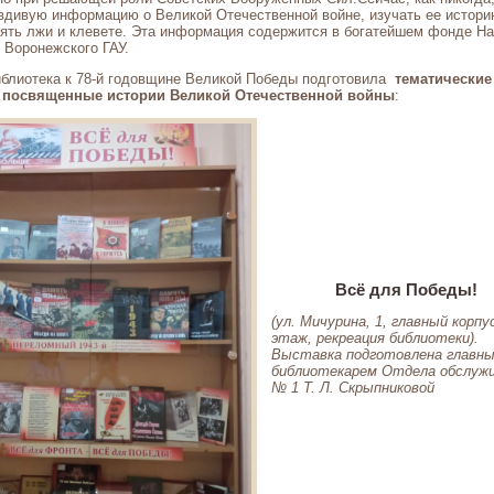
вдивую информацию о Великой Отечественной войне, изучать ее истори
оять лжи и клевете. Эта информация содержится в богатейшем фонде Н
 Воронежского ГАУ.
иблиотека к 78-й годовщине Великой Победы подготовила
тематические
 посвященные истории Великой Отечественной войны
:
Всё для Победы!
(ул. Мичурина, 1, главный корпус
этаж, рекреация библиотеки).
Выставка подготовлена главн
библиотекарем Отдела обслуж
№ 1 Т. Л. Скрыпниковой