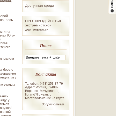
носова,
Доступная среда
ровой
на, весь
ПРОТИВОДЕЙСТВИЕ
экстремистской
В
деятельности
м и на
анах Юго-
и
тская
Поиск
тского
 в целом
х боев с
Контакты
завершения
инициативу
,
Телефон: (473) 253-87-79
тем самым
Адрес: Россия, 394087,
Воронеж, Мичурина, 1,
library@lib.vsau.ru
азить
Местоположение на карте
беду у
рдимся
Вопрос-ответ
внуков!
ровской
, важно