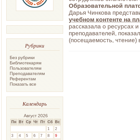
Образовательной пла
Дарья Чинкова предста
учебном контенте на 
рассказала о ресурсах и
преподавателей, показал
(посещаемость, чтение) 
Рубрики
Без рубрики
Библиотекарям
Пользователям
Преподавателям
Референтам
Показать все
Календарь
Август 2026
Пн
Вт
Ср
Чт
Пт
Сб
Вс
1
2
3
4
5
6
7
8
9