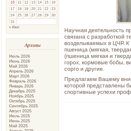
10
11
12
13
14
15
16
17
18
19
20
21
22
23
24
25
26
27
28
29
30
31
« Июл
Научная деятельность п
связана с разработкой т
возделываемых в ЦЧР. К 
Архивы
пшеница (мягкая, тверда
(пшеница мягкая и тверда
Июль 2026
Июнь 2026
горох, кормовые бобы, ви
Май 2026
сорго и другие.
Апрель 2026
Март 2026
Предлагаем Вашему вн
Февраль 2026
которой представлены б
Январь 2026
Декабрь 2025
спортивные успехи профе
Ноябрь 2025
Октябрь 2025
Сентябрь 2025
Август 2025
Июль 2025
Июнь 2025
Май 2025
Апрель 2025