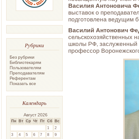
Василия Антоновича Ф
выставок о преподавател
подготовлена ведущим 
Василий Антонович Фе
сельскохозяйственных н
школы РФ, заслуженный 
Рубрики
профессор Воронежского
Без рубрики
Библиотекарям
Пользователям
Преподавателям
Референтам
Показать все
Календарь
Август 2026
Пн
Вт
Ср
Чт
Пт
Сб
Вс
1
2
3
4
5
6
7
8
9