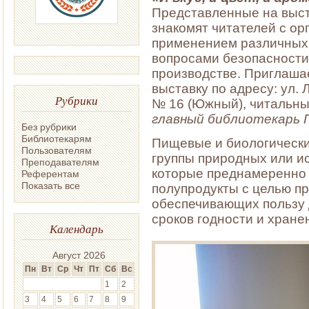
Представленные на выст
знакомят читателей с о
применением различных 
вопросами безопасности
производстве. Приглаша
выставку по адресу: ул. 
Рубрики
№ 16 (Южный), читальный
главный библиотекарь П
Без рубрики
Библиотекарям
Пищевые и биологически
Пользователям
группы природных или ис
Преподавателям
которые преднамеренно 
Референтам
Показать все
полупродукты с целью п
обеспечивающих пользу д
сроков годности и хране
Календарь
Август 2026
Пн
Вт
Ср
Чт
Пт
Сб
Вс
1
2
3
4
5
6
7
8
9