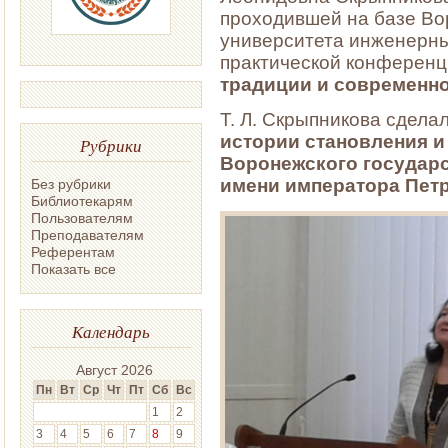
проходившей на базе Во
университета инженерны
практической конферен
традиции и современно
Т. Л. Скрыпникова сдела
истории становления и
Рубрики
Воронежского государс
имени императора Петр
Без рубрики
Библиотекарям
Пользователям
Преподавателям
Референтам
Показать все
Календарь
Август 2026
Пн
Вт
Ср
Чт
Пт
Сб
Вс
1
2
3
4
5
6
7
8
9