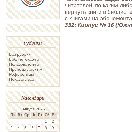
читателей, по каким-либ
вернуть книги в библиот
с книгами на абонемента
332; Корпус № 16 (Южны
Рубрики
Без рубрики
Библиотекарям
Пользователям
Преподавателям
Референтам
Показать все
Календарь
Август 2026
Пн
Вт
Ср
Чт
Пт
Сб
Вс
1
2
3
4
5
6
7
8
9