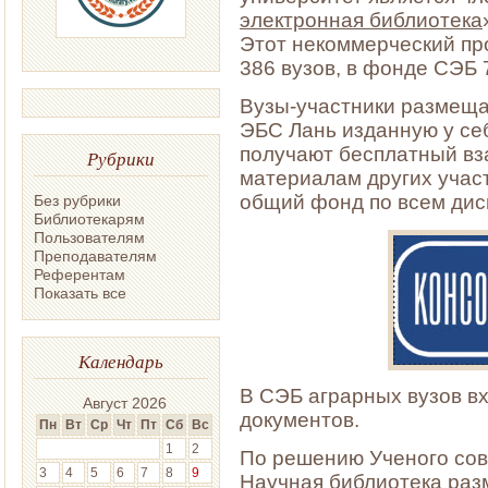
электронная библиотека
Этот некоммерческий пр
386 вузов, в фонде СЭБ 
Вузы-участники размещ
ЭБС Лань изданную у се
получают бесплатный вз
Рубрики
материалам других учас
общий фонд по всем дис
Без рубрики
Библиотекарям
Пользователям
Преподавателям
Референтам
Показать все
Календарь
В СЭБ аграрных вузов вх
Август 2026
документов.
Пн
Вт
Ср
Чт
Пт
Сб
Вс
1
2
По решению Ученого сове
3
4
5
6
7
8
9
Научная библиотека раз