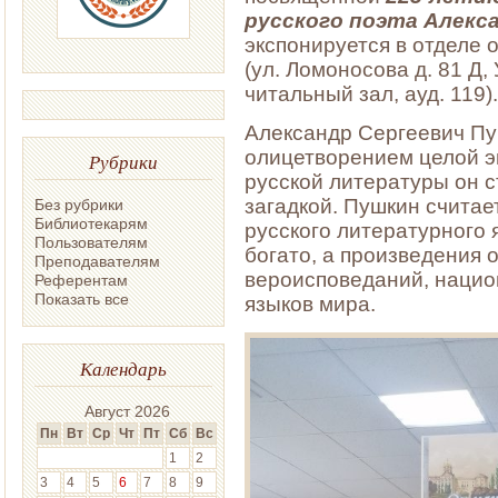
русского поэта
Алекс
экспонируется в отделе
(ул. Ломоносова д. 81 Д
читальный зал, ауд. 119).
Александр Сергеевич Пу
олицетворением целой э
Рубрики
русской литературы он с
загадкой. Пушкин счита
Без рубрики
Библиотекарям
русского литературного 
Пользователям
богато, а произведения 
Преподавателям
вероисповеданий, нацио
Референтам
Показать все
языков мира.
Календарь
Август 2026
Пн
Вт
Ср
Чт
Пт
Сб
Вс
1
2
3
4
5
6
7
8
9