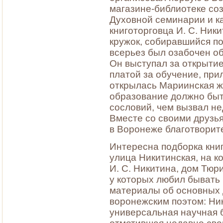
магазине-библиотеке со
Духовной семинарии и ка
книготорговца И. С. Ник
кружок, собиравшийся по
всерьез был озабочен о
Он выступал за открыти
платой за обучение, при
открылась Мариинская же
образование должно быт
сословий, чем вызвал не
Вместе со своими друзь
в Воронеже благотворит
Интересна подборка книг
улица Никитинская, на 
И. С. Никитина, дом Тюр
у которых любил бывать
материалы об основных 
воронежским поэтом: Ни
универсальная научная б