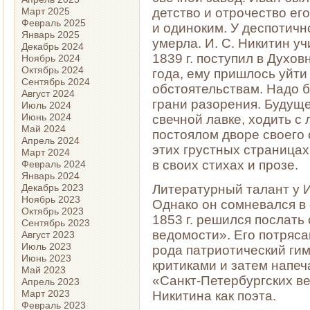
детство и отрочество ег
Март 2025
Февраль 2025
и одиноким. У деспотичн
Январь 2025
умерла. И. С. Никитин у
Декабрь 2024
1839 г. поступил в Духо
Ноябрь 2024
Октябрь 2024
года, ему пришлось уйт
Сентябрь 2024
обстоятельствам. Надо б
Август 2024
грани разорения. Будуще
Июль 2024
Июнь 2024
свечной лавке, ходить с 
Май 2024
постоялом дворе своего 
Апрель 2024
этих грустных страницах
Март 2024
в своих стихах и прозе.
Февраль 2024
Январь 2024
Декабрь 2023
Литературный талант у 
Ноябрь 2023
Однако он сомневался в 
Октябрь 2023
1853 г. решился послать
Сентябрь 2023
ведомости». Его потряс
Август 2023
Июль 2023
рода патриотический ги
Июнь 2023
критиками и затем напеча
Май 2023
«Санкт-Петербургских в
Апрель 2023
Март 2023
Никитина как поэта.
Февраль 2023