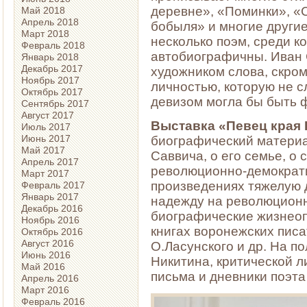
деревне», «Поминки», «С
Май 2018
Апрель 2018
бобыля» и многие другие
Март 2018
несколько поэм, среди к
Февраль 2018
автобиографичны. Иван 
Январь 2018
Декабрь 2017
художником слова, скро
Ноябрь 2017
личностью, которую не с
Октябрь 2017
девизом могла бы быть ф
Сентябрь 2017
Август 2017
Выставка «Певец края
Июль 2017
Июнь 2017
биографический материа
Май 2017
Саввича, о его семье, о 
Апрель 2017
революционно-демократи
Март 2017
произведениях тяжелую 
Февраль 2017
Январь 2017
надежду на революционн
Декабрь 2016
биографические жизнеоп
Ноябрь 2016
книгах воронежских писа
Октябрь 2016
Август 2016
О.Ласунского и др. На п
Июнь 2016
Никитина, критической л
Май 2016
письма и дневники поэта
Апрель 2016
Март 2016
Февраль 2016