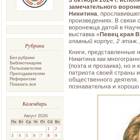
замечательного вороне
Никитина
, прославивше
произведениях. В связи 
воронежца датой в Науч
выставка «
Певец края 
главный корпус, 2 этаж
Рубрики
Книги, представленные н
Без рубрики
Никитина как многогранн
Библиотекарям
(поэта и прозаика), но и
Пользователям
патриота своей страны и 
Преподавателям
Референтам
общественного деятеля.
Показать все
познавательна и хорошо
Календарь
Август 2026
Пн
Вт
Ср
Чт
Пт
Сб
Вс
1
2
3
4
5
6
7
8
9