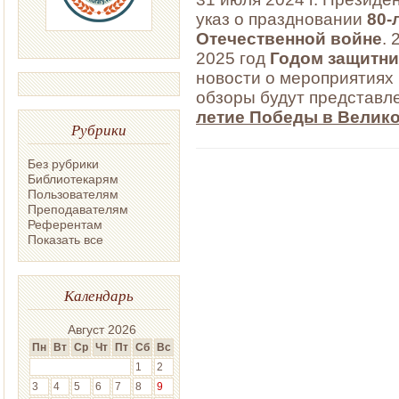
указ о праздновании
80-
Отечественной войне
. 
2025 год
Годом защитни
новости о мероприятиях 
обзоры будут представл
летие Победы в Велико
Рубрики
Без рубрики
Библиотекарям
Пользователям
Преподавателям
Референтам
Показать все
Календарь
Август 2026
Пн
Вт
Ср
Чт
Пт
Сб
Вс
1
2
3
4
5
6
7
8
9