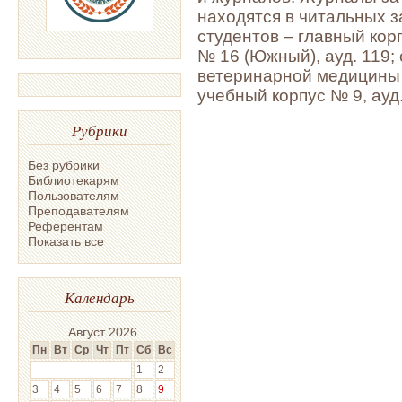
находятся в читальных з
студентов – главный корп
№ 16 (Южный), ауд. 119;
ветеринарной медицины 
учебный корпус № 9, ауд.
Рубрики
Без рубрики
Библиотекарям
Пользователям
Преподавателям
Референтам
Показать все
Календарь
Август 2026
Пн
Вт
Ср
Чт
Пт
Сб
Вс
1
2
3
4
5
6
7
8
9