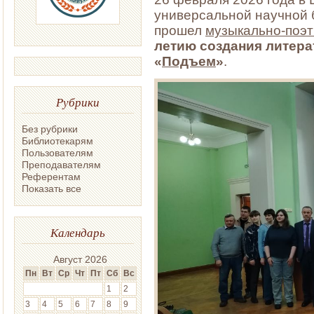
универсальной научной 
прошел
музыкально-поэт
летию создания литера
«
Подъем
»
.
Рубрики
Без рубрики
Библиотекарям
Пользователям
Преподавателям
Референтам
Показать все
Календарь
Август 2026
Пн
Вт
Ср
Чт
Пт
Сб
Вс
1
2
3
4
5
6
7
8
9